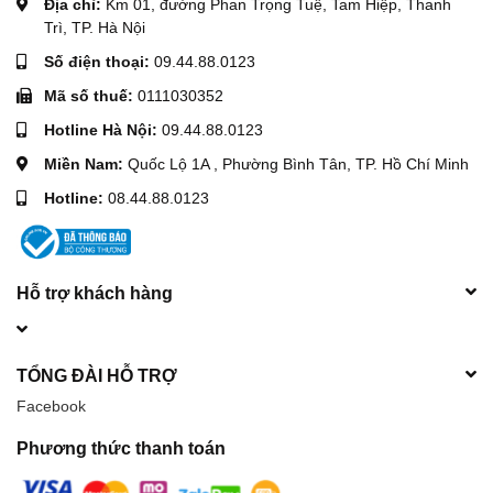
Địa chỉ:
Km 01, đường Phan Trọng Tuệ, Tam Hiệp, Thanh
Trì, TP. Hà Nội
Số điện thoại:
09.44.88.0123
Mã số thuế:
0111030352
Hotline Hà Nội:
09.44.88.0123
Miền Nam:
Quốc Lộ 1A , Phường Bình Tân, TP. Hồ Chí Minh
Hotline:
08.44.88.0123
Hỗ trợ khách hàng
TỔNG ĐÀI HỖ TRỢ
Facebook
Phương thức thanh toán