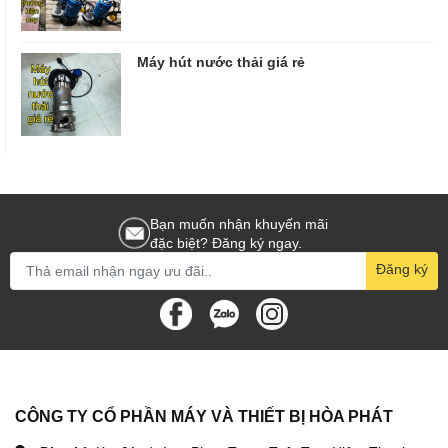
Máy hút nước thải giá rẻ
Bạn muốn nhận khuyến mãi
đặc biệt? Đăng ký ngay.
Đăng ký
CÔNG TY CỔ PHẦN MÁY VÀ THIẾT BỊ HÒA PHÁT