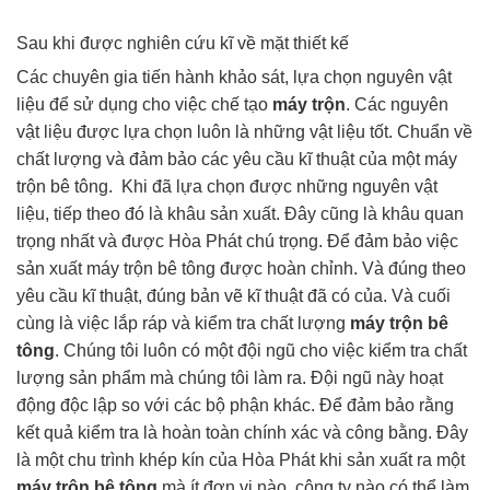
Sau khi được nghiên cứu kĩ về mặt thiết kế
Các chuyên gia tiến hành khảo sát, lựa chọn nguyên vật
liệu để sử dụng cho việc chế tạo
máy trộn
. Các nguyên
vật liệu được lựa chọn luôn là những vật liệu tốt. Chuẩn về
chất lượng và đảm bảo các yêu cầu kĩ thuật của một máy
trộn bê tông. Khi đã lựa chọn được những nguyên vật
liệu, tiếp theo đó là khâu sản xuất. Đây cũng là khâu quan
trọng nhất và được Hòa Phát chú trọng. Để đảm bảo việc
sản xuất máy trộn bê tông được hoàn chỉnh. Và đúng theo
yêu cầu kĩ thuật, đúng bản vẽ kĩ thuật đã có của. Và cuối
cùng là việc lắp ráp và kiểm tra chất lượng
máy trộn bê
tông
. Chúng tôi luôn có một đội ngũ cho việc kiểm tra chất
lượng sản phẩm mà chúng tôi làm ra. Đội ngũ này hoạt
động độc lập so với các bộ phận khác. Để đảm bảo rằng
kết quả kiểm tra là hoàn toàn chính xác và công bằng. Đây
là một chu trình khép kín của Hòa Phát khi sản xuất ra một
máy trộn bê tông
mà ít đơn vị nào, công ty nào có thể làm