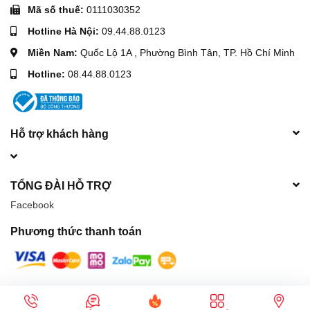
Mã số thuế:
0111030352
Hotline Hà Nội:
09.44.88.0123
Miền Nam:
Quốc Lộ 1A , Phường Bình Tân, TP. Hồ Chí Minh
Hotline:
08.44.88.0123
Hỗ trợ khách hàng
TỔNG ĐÀI HỖ TRỢ
Facebook
Phương thức thanh toán
© Bản quyền thuộc về
Máy móc xây dựng Hòa Phát
| Cung cấp bởi