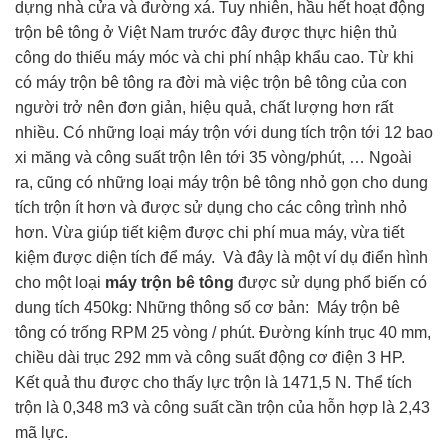
dựng nhà cửa và đường xá. Tuy nhiên, hầu hết hoạt động
trộn bê tông ở Việt Nam trước đây được thực hiện thủ
công do thiếu máy móc và chi phí nhập khẩu cao. Từ khi
có máy trộn bê tông ra đời mà việc trộn bê tông của con
người trở nên đơn giản, hiệu quả, chất lượng hơn rất
nhiều. Có những loại máy trộn với dung tích trộn tới 12 bao
xi măng và công suất trộn lên tới 35 vòng/phút, … Ngoài
ra, cũng có những loại máy trộn bê tông nhỏ gọn cho dung
tích trộn ít hơn và được sử dụng cho các công trình nhỏ
hơn. Vừa giúp tiết kiệm được chi phí mua máy, vừa tiết
kiệm được diện tích để máy.
Và đây là một ví dụ điển hình
cho một loại
máy trộn bê tông
được sử dụng phổ biến có
dung tích 450kg: Những thông số cơ bản: Máy trộn bê
tông có trống RPM 25 vòng / phút. Đường kính trục 40 mm,
chiều dài trục 292 mm và công suất động cơ điện 3 HP.
Kết quả thu được cho thấy lực trộn là 1471,5 N. Thể tích
trộn là 0,348 m3 và công suất cần trộn của hỗn hợp là 2,43
mã lực.