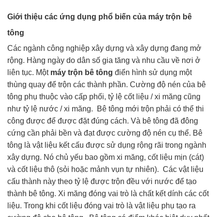
Giới thiệu các ứng dụng phổ biến của máy trộn bê
tông
Các ngành công nghiệp xây dựng và xây dựng đang mở
rộng. Hàng ngày do dân số gia tăng và nhu cầu về nơi ở
liên tục. Một
máy trộn bê tông
điển hình sử dụng một
thùng quay để trộn các thành phần. Cường độ nén của bê
tông phụ thuộc vào cấp phối, tỷ lệ cốt liệu / xi măng cũng
như tỷ lệ nước / xi măng. Bê tông mới trộn phải có thể thi
công được để được đặt đúng cách. Và bê tông đã đông
cứng cần phải bền và đạt được cường độ nén cụ thể. Bê
tông là vật liệu kết cấu được sử dụng rộng rãi trong ngành
xây dựng. Nó chủ yếu bao gồm xi măng, cốt liệu mịn (cát)
và cốt liệu thô (sỏi hoặc mảnh vụn tự nhiên). Các vật liệu
cấu thành này theo tỷ lệ được trộn đều với nước để tạo
thành bê tông. Xi măng đóng vai trò là chất kết dính các cốt
liệu. Trong khi cốt liệu đóng vai trò là vật liệu phụ tạo ra