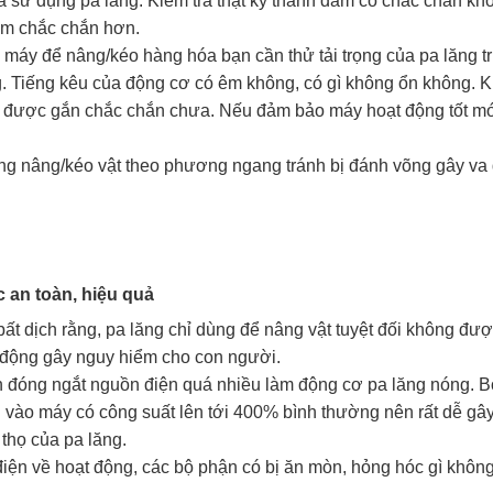
à sử dụng pa lăng. Kiểm tra thật kỹ thanh dầm có chắc chắn kh
dầm chắc chắn hơn.
 máy để nâng/kéo hàng hóa bạn cần thử tải trọng của pa lăng t
. Tiếng kêu của động cơ có êm không, có gì không ổn không. K
ã được gắn chắc chắn chưa. Nếu đảm bảo máy hoạt động tốt mớ
lăng nâng/kéo vật theo phương ngang tránh bị đánh võng gây va 
ốc
an toàn, hiệu quả
bất dịch rằng, pa lăng chỉ dùng để nâng vật tuyệt đối không đư
o động gây nguy hiểm cho con người.
 đóng ngắt nguồn điện quá nhiều làm động cơ pa lăng nóng. Bở
i vào máy có công suất lên tới 400% bình thường nên rất dễ gâ
thọ của pa lăng.
iện về hoạt động, các bộ phận có bị ăn mòn, hỏng hóc gì không