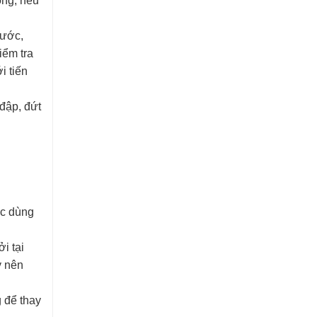
ông, nếu
rước,
iểm tra
i tiến
đập, đứt
ợc dùng
i tại
y nên
 để thay