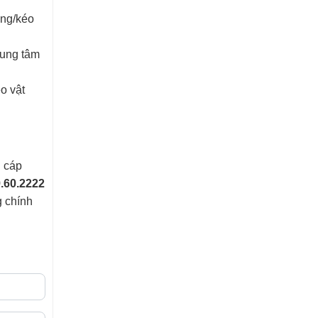
âng/kéo
rung tâm
o vật
g cáp
.60.2222
g chính