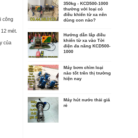
350kg - KCD500-1000
thường với loại có
điều khiển từ xa nên
i công
dùng con nào?
 12 mét.
Hướng dẫn lắp điều
khiển từ xa vào Tời
ày của
điện đa năng KCD500-
1000
Máy bơm chìm loại
nào tốt trên thị trường
hiện nay
Máy hút nước thải giá
rẻ