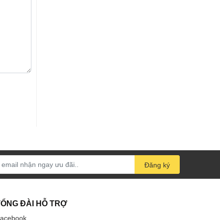
Đăng ký
TỔNG ĐÀI HỖ TRỢ
acebook