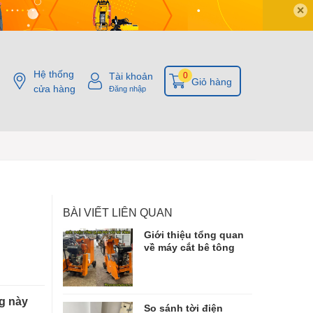
✕
Hệ thống
Tài khoản
0
Giỏ hàng
cửa hàng
Đăng nhập
BÀI VIẾT LIÊN QUAN
Giới thiệu tổng quan
về máy cắt bê tông
ng này
So sánh tời điện