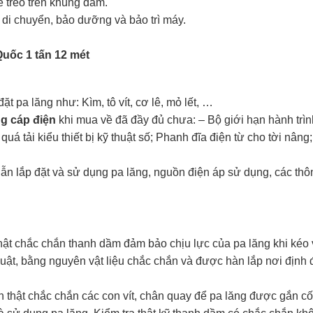
ể treo trên khung dầm.
, di chuyển, bảo dưỡng và bảo trì máy.
Quốc 1 tấn 12 mét
t pa lăng như: Kìm, tô vít, cơ lê, mỏ lết, …
ng cáp điện
khi mua về đã đầy đủ chưa: – Bộ giới hạn hành trì
quá tải kiểu thiết bị kỹ thuật số; Phanh đĩa điện từ cho tời nân
dẫn lắp đặt và sử dụng pa lăng, nguồn điện áp sử dụng, các thô
thật chắc chắn thanh dầm đảm bảo chịu lực của pa lăng khi kéo
uật, bằng nguyên vật liệu chắc chắn và được hàn lắp nơi định 
h thật chắc chắn các con vít, chân quay để pa lăng được gắn cố