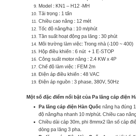
Model : KN1 – H12 -MH
Tải trọng : 1 tấn
Chiều cao nâng : 12 mét
Tốc độ nâng/hạ : 10 m/phút
Tần suất hoạt động pa lăng : 30 phút
Môi trường làm việc: Trong nhà (-100 ~ 400)
Hộp điều khiển : 6 nút + 1 E-STOP
Công suất motor nâng : 2.4 KW x 4P
Chế độ làm việc : FEM 2m
Điện áp điều khiển : 48 VAC
Điện áp nguồn : 3 phase, 380V, 50Hz
Một số đặc điểm nổi bật của
Pa lăng cáp điện H
Pa lăng cáp điện Hàn Quốc
nâng hạ đúng 10
độ nâng/hạ nhanh 10 m/phút. Chiều cao nâng
Chiều dài cáp 30m, phi 8mmx2 lần số cáp đi
dòng pa lăng 3 pha.