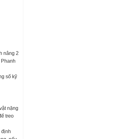
nh nâng 2
g; Phanh
ng số kỹ
 vật nặng
để treo
 định