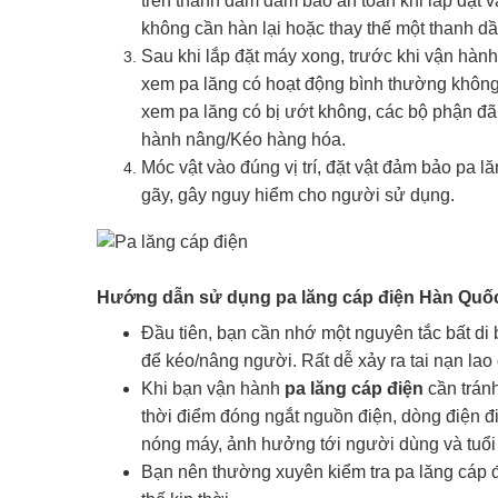
trên thanh dầm đảm bảo an toàn khi lắp đặt v
không cần hàn lại hoặc thay thế một thanh 
Sau khi lắp đặt máy xong, trước khi vận hành
xem pa lăng có hoạt động bình thường không
xem pa lăng có bị ướt không, các bộ phận đ
hành nâng/Kéo hàng hóa.
Móc vật vào đúng vị trí, đặt vật đảm bảo pa 
gãy, gây nguy hiểm cho người sử dụng.
Hướng dẫn sử dụng
pa lăng cáp điện Hàn Qu
Đầu tiên, bạn cần nhớ một nguyên tắc bất di 
để kéo/nâng người. Rất dễ xảy ra tai nạn la
Khi bạn vận hành
pa lăng cáp điện
cần tránh
thời điểm đóng ngắt nguồn điện, dòng điện đ
nóng máy, ảnh hưởng tới người dùng và tuổi 
Bạn nên thường xuyên kiểm tra pa lăng cáp đ