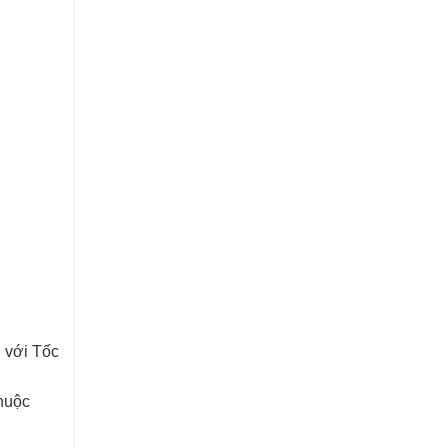
, với Tốc
thuộc