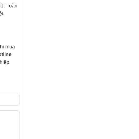
t : Toàn
ệu
khi mua
tline
ghiệp