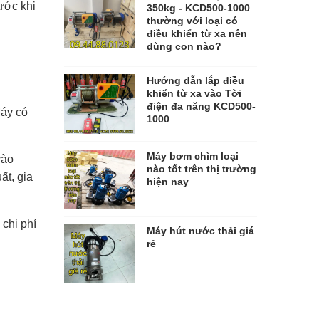
ước khi
350kg - KCD500-1000
thường với loại có
điều khiển từ xa nên
dùng con nào?
Hướng dẫn lắp điều
khiển từ xa vào Tời
điện đa năng KCD500-
Máy có
1000
Máy bơm chìm loại
vào
nào tốt trên thị trường
ất, gia
hiện nay
 chi phí
Máy hút nước thải giá
rẻ