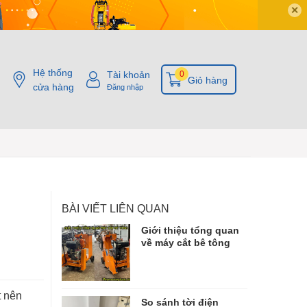
✕
Hệ thống
Tài khoản
0
Giỏ hàng
cửa hàng
Đăng nhập
BÀI VIẾT LIÊN QUAN
Giới thiệu tổng quan
về máy cắt bê tông
t nên
So sánh tời điện