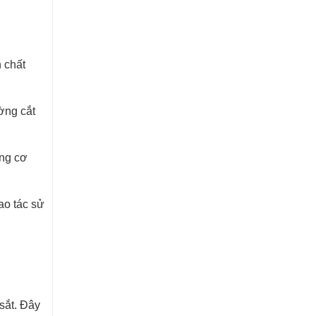
 chất
ờng cắt
ộng cơ
ao tác sử
sắt. Đây