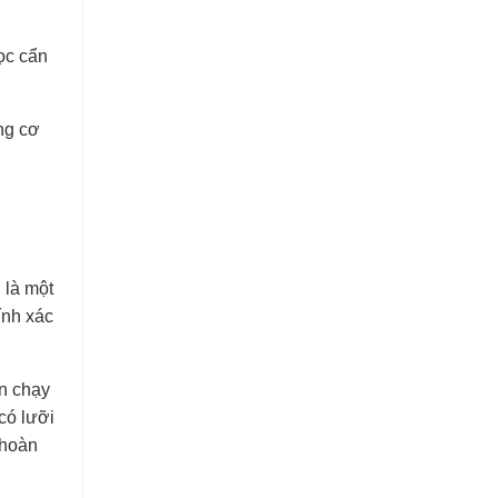
ọc cẩn
ng cơ
 là một
ính xác
n chạy
có lưỡi
 hoàn