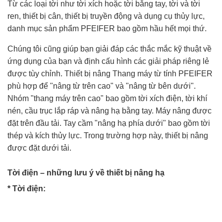
Từ các loại tời như tời xích hoặc tời bằng tay, tời và tời
ren, thiết bị cân, thiết bị truyền động và dụng cụ thủy lực,
danh mục sản phẩm PFEIFER bao gồm hầu hết mọi thứ.
Chúng tôi cũng giúp bạn giải đáp các thắc mắc kỹ thuật về
ứng dụng của bạn và định cấu hình các giải pháp riêng lẻ
được tùy chỉnh. Thiết bị nâng Thang máy từ tính PFEIFER
phù hợp để "nâng từ trên cao" và "nâng từ bên dưới".
Nhóm "thang máy trên cao" bao gồm tời xích điện, tời khí
nén, cầu trục lắp ráp và nâng hạ bằng tay. Máy nâng được
đặt trên đầu tải. Tay cầm "nâng hạ phía dưới" bao gồm tời
thép và kích thủy lực. Trong trường hợp này, thiết bị nâng
được đặt dưới tải.
Tời điện – những lưu ý về thiết bị nâng hạ
* Tời điện: