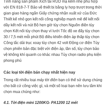
Tính năng sản phẩm Xích tải RUD mạ kẽm nhẹ phù hợp
với EN 818-7-T Bảo vệ thiết bị bằng ly hợp trượt trong thời
gian giao hàng ngắn Giấy chứng nhận xuất xứ của Đức
Thiết kế nhỏ gọn kết nối công nghiệp mạnh mẽ để kết nối
dây kết nối và nút Bộ hẹn giờ tùy chọn Nguồn điện tùy
chọn Kết nối tùy chọn thay vì lưới Tốc độ xe đẩy tùy chọn
30 / 7,5 mét mỗi phút Bộ điều khiển điện áp thấp tùy chọn
Công tắc dải trục xoay tùy chọn 42 volt Động cơ điện Tùy
chọn phiên bản đặc biệt với điện áp, tần số, tùy chọn bảo
vệ không khí quanh co khác nhau Tùy chọn radio phụ kiện
phong phú
Các loại tời điện bán chạy nhất hiện nay
Trong rất nhiều loại
máy tời điện
bạn có thể sử dụng chúng
cho bất cứ công việc gì, và một số loại bạn nên lưu tâm khi
chọn mua chúng như:
4.1. Tời điện mini 1200KG- PA1200 12 mét