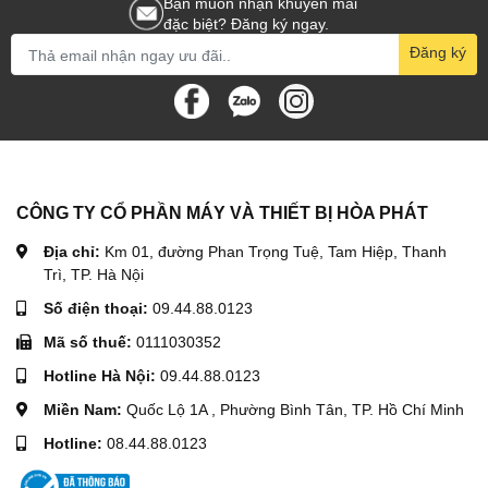
Bạn muốn nhận khuyến mãi
đặc biệt? Đăng ký ngay.
Đăng ký
CÔNG TY CỔ PHẦN MÁY VÀ THIẾT BỊ HÒA PHÁT
Địa chỉ:
Km 01, đường Phan Trọng Tuệ, Tam Hiệp, Thanh
Trì, TP. Hà Nội
Số điện thoại:
09.44.88.0123
Mã số thuế:
0111030352
Hotline Hà Nội:
09.44.88.0123
Miền Nam:
Quốc Lộ 1A , Phường Bình Tân, TP. Hồ Chí Minh
Hotline:
08.44.88.0123