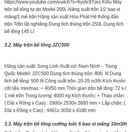
https://www.youtube.com/watch?v=fryidx9Yjes Kiểu Máy
trộn bê tông tự do Model 200L Năng suất trộn 1/2 bao xi
măng/1 mẻ trộn Hãng sản xuất Hòa Phát Hệ thống đảo
trộn Trộn lật nghiêng Dung tích thùng trộn 250L Dung tích
bê tông 145 Lí
3.2. Máy trộn bê tông JZC500
Hãng sản xuất: Song Linh Xuất xứ: Nam Ninh – Trung
Quốc Model: JZC500 Dung tích thùng trộn: 800 lít Dung
tích bê tông: 500 lít Công suất trộn: 20-25 m3/h Kích thước
cốt liệu min/max: < 40/50 mm Thời gian trộn bê tông: 72 s /
1 mẻ trộn Trọng lượng: 4000 kg Kích thước: + Tháo chân:
( Dài x Rộng x Cao) : 2900x 2530x 2680 mm + Lắp chân: (
Dài x Rộng x Cao) : 4461x 3050 x 4180 mm
3.3. Máy trộn bê tông cưỡng bức 6 bao xi măng 10m3/h