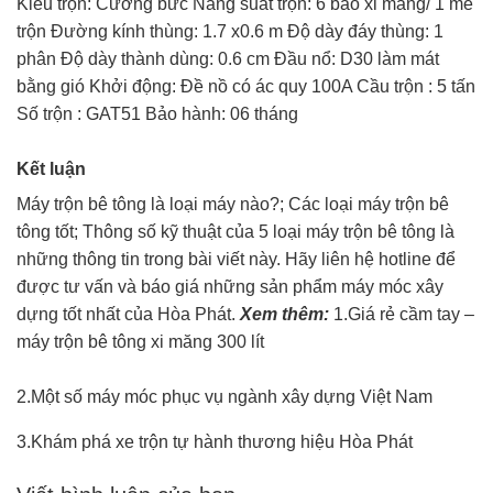
Kiểu trộn: Cưỡng bức Năng suất trộn: 6 bao xi măng/ 1 mẻ
trộn Đường kính thùng: 1.7 x0.6 m Độ dày đáy thùng: 1
phân Độ dày thành dùng: 0.6 cm Đầu nổ: D30 làm mát
bằng gió Khởi động: Đề nồ có ác quy 100A Cầu trộn : 5 tấn
Số trộn : GAT51 Bảo hành: 06 tháng
Kết luận
Máy trộn bê tông là loại máy nào?; Các loại máy trộn bê
tông tốt; Thông số kỹ thuật của 5 loại máy trộn bê tông là
những thông tin trong bài viết này. Hãy liên hệ hotline để
được tư vấn và báo giá những sản phẩm máy móc xây
dựng tốt nhất của Hòa Phát.
Xem thêm:
1.Giá rẻ cầm tay –
máy trộn bê tông xi măng 300 lít
2.Một số máy móc phục vụ ngành xây dựng Việt Nam
3.Khám phá xe trộn tự hành thương hiệu Hòa Phát