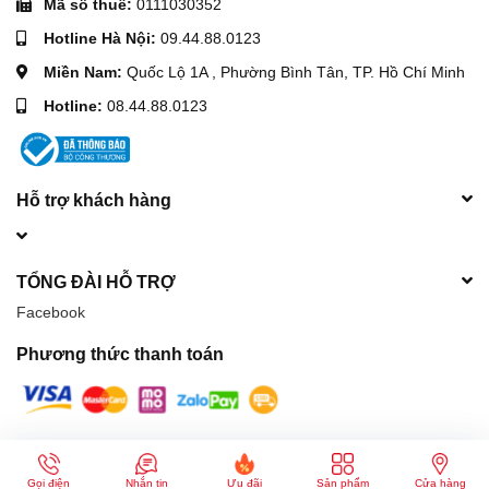
Mã số thuế:
0111030352
Hotline Hà Nội:
09.44.88.0123
Miền Nam:
Quốc Lộ 1A , Phường Bình Tân, TP. Hồ Chí Minh
Hotline:
08.44.88.0123
Hỗ trợ khách hàng
TỔNG ĐÀI HỖ TRỢ
Facebook
Phương thức thanh toán
© Bản quyền thuộc về
Máy móc xây dựng Hòa Phát
| Cung cấp bởi
Sapo
Gọi điện
Nhắn tin
Ưu đãi
Sản phẩm
Cửa hàng