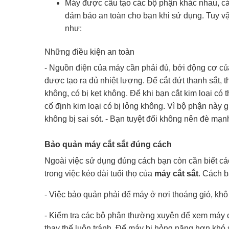
Máy được cấu tạo các bộ phận khác nhau, cá
đảm bảo an toàn cho bạn khi sử dụng. Tuy vậ
như:
Những điều kiện an toàn
- Nguồn điện của máy cần phải đủ, bởi động cơ củ
được tạo ra đủ nhiệt lượng. Để cắt đứt thanh sắt, t
không, có bị kẹt không. Để khi bạn cắt kim loại c
cố định kim loại có bị lỏng không. Vì bộ phận này g
không bị sai sót. - Bạn tuyệt đối không nên đè mạ
Bảo quản máy cắt sắt đúng cách
Ngoài việc sử dụng đúng cách bạn còn cần biết cá
trong việc kéo dài tuổi thọ của
máy cắt sắt
. Cách 
- Việc bảo quản phải để máy ở nơi thoáng gió, khô 
- Kiểm tra các bộ phận thường xuyên để xem máy c
thay thế luôn tránh. Để máy bị hỏng nặng hơn kh