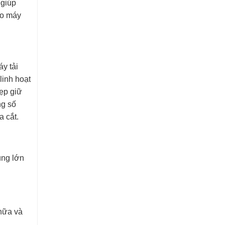
 giúp
ho máy
y tải
linh hoạt
kẹp giữ
ng số
a cắt.
ụng lớn
chữa và