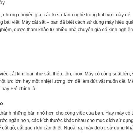
ày.
, những chuyên gia, các kĩ sư lành nghề trong lĩnh vực này để 
g bài viết: Máy cắt sắt – bạn đã biết cách sử dụng máy hiệu qu
nghiệm, được tham khảo từ nhiều nhà chuyên gia có kinh nghiệ
ệc cắt kim loại như sắt, thép, tôn, inox. Máy có công suất lớn,
một lực lớn hay một nhiệt lượng lớn để làm đứt vật muốn cắt. 
nay. Đó chính là:
ào
 thành những bản nhỏ hơn cho công việc của bạn. Hay máy có t
thước ngắn hơn, các kích thước khác nhau cho mục đích sử dụn
 cắt gỗ, cắt gạch khi cần thiết. Ngoài ra, máy được sử dụng kh