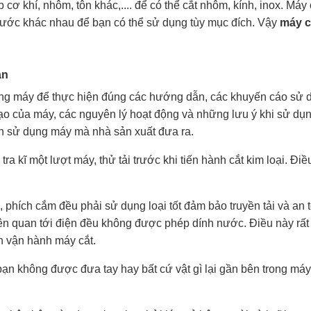
cơ khí, nhôm, tôn khác,.... để có thể cắt nhôm, kính, inox. Máy 
thước khác nhau để bạn có thể sử dụng tùy mục đích. Vậy
máy c
ạn
ụng máy để thực hiện đúng các hướng dẫn, các khuyến cáo sử
ạo của máy, các nguyên lý hoạt động và những lưu ý khi sử dụ
ẫn sử dụng máy mà nhà sản xuất đưa ra.
ra kĩ một lượt máy, thử tải trước khi tiến hành cắt kim loại. Đi
 phích cắm đều phải sử dụng loại tốt đảm bảo truyền tải và an 
ên quan tới điện đều không được phép dính nước. Điều này rất
n vận hành máy cắt.
ạn không được đưa tay hay bất cứ vật gì lại gần bên trong máy