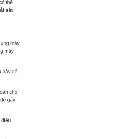
có thể
ắt sắt
 dụng máy
ng máy.
ều này để
toàn cho
 dễ gây
 điều