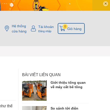
✕
Hệ thống
Tài khoản
0
Giỏ hàng
cửa hàng
Đăng nhập
BÀI VIẾT LIÊN QUAN
Giới thiệu tổng quan
về máy cắt bê tông
như thế
So sánh tời điện