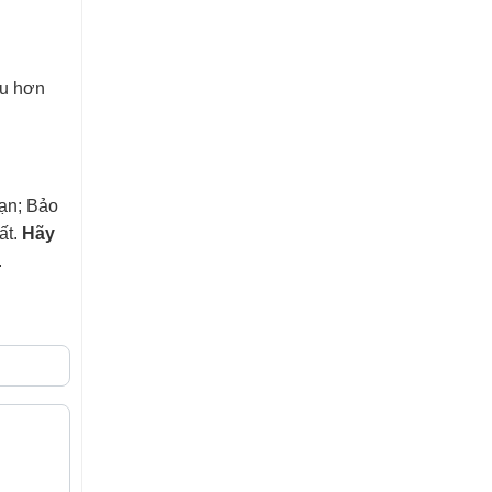
ều hơn
ạn; Bảo
ất.
Hãy
.