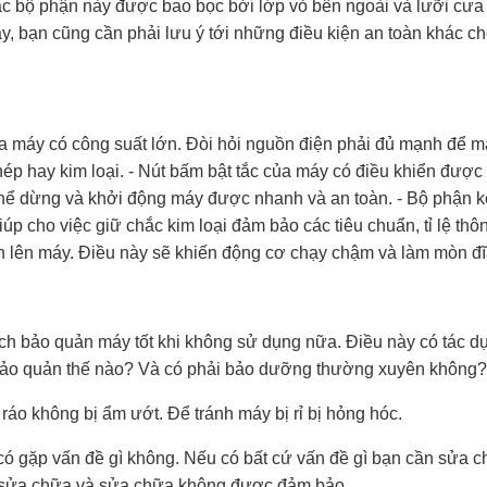
c bộ phận này được bao bọc bởi lớp vỏ bên ngoài và lưỡi cưa
y, bạn cũng cần phải lưu ý tới những điều kiện an toàn khác c
a máy có công suất lớn. Đòi hỏi nguồn điện phải đủ mạnh để má
hép hay kim loại. - Nút bấm bật tắc của máy có điều khiển được 
ó thể dừng và khởi động máy được nhanh và an toàn. - Bộ phận 
iúp cho việc giữ chắc kim loại đảm bảo các tiêu chuẩn, tỉ lệ thô
nh lên máy. Điều này sẽ khiến động cơ chạy chậm và làm mòn đĩ
ch bảo quản máy tốt khi không sử dụng nữa. Điều này có tác d
bảo quản thế nào? Và có phải bảo dưỡng thường xuyên không?
ráo không bị ẩm ướt. Để tránh máy bị rỉ bị hỏng hóc.
ó gặp vấn đề gì không. Nếu có bất cứ vấn đề gì bạn cần sửa 
ó sửa chữa và sửa chữa không được đảm bảo.