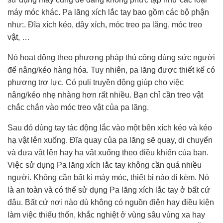
máy móc khác. Pa lăng xích lắc tay bao gồm các bộ phận
như:. Đĩa xích kéo, dây xích, móc treo pa lăng, móc treo
vật, …
Nó hoạt động theo phương pháp thủ công dùng sức người
để nâng/kéo hàng hóa. Tuy nhiên, pa lăng được thiết kế có
phương trợ lực. Có puli truyền động giúp cho việc
nâng/kéo nhẹ nhàng hơn rất nhiều. Bạn chỉ cần treo vật
chắc chắn vào móc treo vật của pa lăng.
Sau đó dùng tay tác động lắc vào một bên xích kéo và kéo
hạ vật lên xuống. Đĩa quay của pa lăng sẽ quay, di chuyển
và đưa vật lên hay hạ vật xuống theo điều khiển của bạn.
Việc sử dụng Pa lăng xích lắc tay không cần quá nhiều
người. Không cần bất kì máy móc, thiết bị nào đi kèm. Nó
là an toàn và có thể sử dụng Pa lăng xích lắc tay ở bất cứ
đâu. Bất cứ nơi nào dù không có nguồn điện hay điều kiện
làm việc thiếu thốn, khắc nghiệt ở vùng sâu vùng xa hay