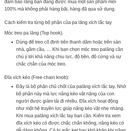
đảm bảo rằng bạn đang được mua một sản phẩm mới
100% mà không phải hàng bãi, hàng đã qua sử dụng.
Cách kiểm tra từng bộ phận của pa lăng xích lắc tay
Móc treo pa lăng (Top hook).
Dùng để treo cố định trên thanh dầm hoặc trên sàn
nhà, gầm cầu, … Khi bạn chọn móc treo palăng cần
chú ý tới khả năng chịu lực, độ bền, độ cứng và sự
chắc chắn của móc treo.
Đĩa xích kéo (Free chain knob):
Đây là bộ phận chủ chốt của palăng xích lắc tay. Nhờ
bộ phận này mà lực nâng kéo vật nặng của con
người được giảm tải đi nhiều. Đĩa xích hoạt động
như một hệ truyền lực giúp nâng kéo vật nhẹ nhàng.
Khi mua palăng xích lắc tay bạn cần. Kiểm tra xem
đĩa xích kéo có được chắc chắn không, nâng kéo có
dễ dàng không. Có bị mắc kẹt hay khó khăn khi nâng