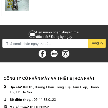
Bạn muốn nhận khuyến mãi
đặc biệt? Đăng ký ngay.
Đăng ký
CÔNG TY CỔ PHẦN MÁY VÀ THIẾT BỊ HÒA PHÁT
Địa chỉ:
Km 01, đường Phan Trọng Tuệ, Tam Hiệp, Thanh
Trì, TP. Hà Nội
Số điện thoại:
09.44.88.0123
Mã số thuế:
0111030352