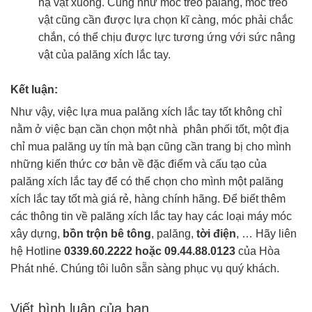
hạ vật xuống. Cũng như móc treo palăng, móc treo
vật cũng cần được lựa chọn kĩ càng, móc phải chắc
chắn, có thể chịu được lực tương ứng với sức nâng
vật của palăng xích lắc tay.
Kết luận:
Như vậy, việc lựa mua palăng xích lắc tay tốt không chỉ
nằm ở việc bạn cần chọn một nhà phân phối tốt, một địa
chỉ mua palăng uy tín mà bạn cũng cần trang bị cho mình
những kiến thức cơ bản về đặc điểm và cấu tạo của
palăng xích lắc tay để có thể chọn cho mình một palăng
xích lắc tay tốt mà giá rẻ, hàng chính hãng. Để biết thêm
các thông tin về palăng xích lắc tay hay các loại máy móc
xây dựng,
bồn trộn bê tông
, palăng,
tời điện
, … Hãy liên
hệ Hotline
0339.60.2222 hoặc 09.44.88.0123
của Hòa
Phát nhé. Chúng tôi luôn sẵn sàng phục vụ quý khách.
Viết bình luận của bạn