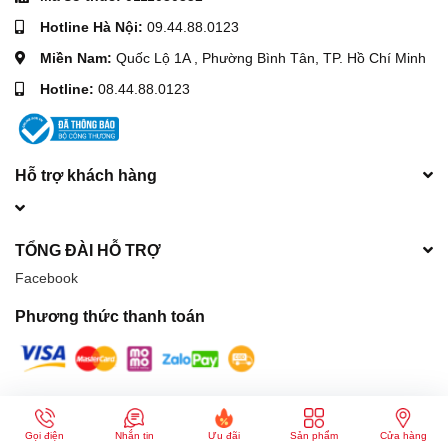
Hotline Hà Nội:
09.44.88.0123
Miền Nam:
Quốc Lộ 1A , Phường Bình Tân, TP. Hồ Chí Minh
Hotline:
08.44.88.0123
Hỗ trợ khách hàng
TỔNG ĐÀI HỖ TRỢ
Facebook
Phương thức thanh toán
© Bản quyền thuộc về
Máy móc xây dựng Hòa Phát
| Cung cấp bởi
Sapo
Gọi điện
Nhắn tin
Ưu đãi
Sản phẩm
Cửa hàng