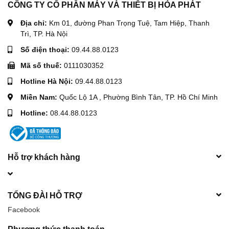
CÔNG TY CỔ PHẦN MÁY VÀ THIẾT BỊ HÒA PHÁT
Địa chỉ:
Km 01, đường Phan Trọng Tuệ, Tam Hiệp, Thanh
Trì, TP. Hà Nội
Số điện thoại:
09.44.88.0123
Mã số thuế:
0111030352
Hotline Hà Nội:
09.44.88.0123
Miền Nam:
Quốc Lộ 1A , Phường Bình Tân, TP. Hồ Chí Minh
Hotline:
08.44.88.0123
Hỗ trợ khách hàng
TỔNG ĐÀI HỖ TRỢ
Facebook
Phương thức thanh toán