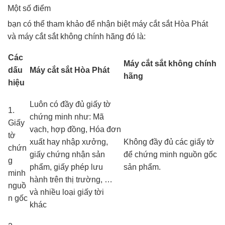
Một số điểm
bạn có thể tham khảo để nhận biệt máy cắt sắt Hòa Phát
và máy cắt sắt không chính hãng đó là:
Các
Máy cắt sắt không chính
dấu
Máy cắt sắt Hòa Phát
hãng
hiệu
Luôn có đầy đủ giấy tờ
1.
chứng minh như: Mã
Giấy
vạch, hợp đồng, Hóa đơn
tờ
xuất hay nhập xưởng,
Không đầy đủ các giấy tờ
chứn
giấy chứng nhận sản
để chứng minh nguồn gốc
g
phẩm, giấy phép lưu
sản phẩm.
minh
hành trên thị trường, …
nguồ
và nhiều loại giấy tời
n gốc
khác