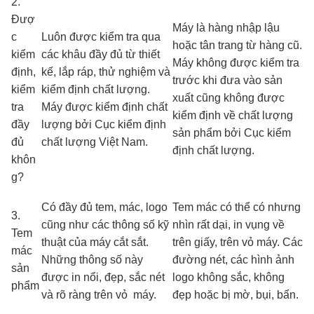
2.
Đượ
Máy là hàng nhập lậu
c
Luôn được kiểm tra qua
hoặc tân trang từ hàng cũ.
kiểm
các khâu đầy đủ từ thiết
Máy không được kiểm tra
định,
kế, lắp ráp, thử nghiệm và
trước khi đưa vào sản
kiểm
kiểm định chất lượng.
xuất cũng không được
tra
Máy được kiểm định chất
kiểm định về chất lượng
đầy
lượng bởi Cục kiểm định
sản phẩm bởi Cục kiểm
đủ
chất lượng Việt Nam.
định chất lượng.
khôn
g?
Có đầy đủ tem, mác, logo
Tem mác có thể có nhưng
3.
cũng như các thông số kỹ
nhìn rất dại, in vụng về
Tem
thuật của máy cắt sắt.
trên giấy, trên vỏ máy. Các
mác
Những thông số này
đường nét, các hình ảnh
sản
được in nổi, đẹp, sắc nét
logo không sắc, không
phẩm
và rõ ràng trên vỏ máy.
đẹp hoặc bị mờ, bụi, bẩn.