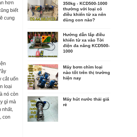
iản hơn
350kg - KCD500-1000
thường với loại có
cũng biết
điều khiển từ xa nên
sẽ cung
dùng con nào?
Hướng dẫn lắp điều
khiển từ xa vào Tời
điện đa năng KCD500-
1000
iện
Máy bơm chìm loại
Vậy
nào tốt trên thị trường
hiện nay
y cắt uốn
n loại
mà nó còn
Máy hút nước thải giá
áy gì mà
rẻ
 nhất,
, con