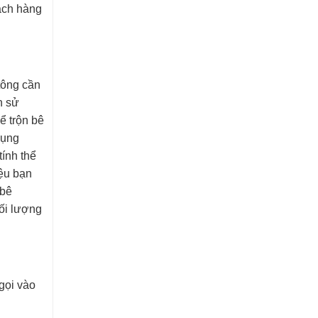
ách hàng
 tông cần
n sử
ể trộn bê
dụng
tính thể
iệu bạn
 bê
hối lượng
gọi vào