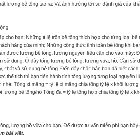
ất lượng bê tông tạo ra; Và ảnh hưởng tới sự đánh giá của kh
động
ấp cho bạn; Những tỉ lệ trộn bê tông thích hợp cho từng loại bê
 khách hàng của mình; Những công thức tính toán bê tông khi bạ
toán được lượng bê tông, lượng nguyên liệu cần cho vào máy; Đ
ần sử dụng. Ở đây tổng lượng bê tông, lượng vữa, hồ; Cần sử 
ây, chát và sử dụng bê tông. Đến đây chắc hẳn bạn đã biết cách 
c thể tích thì bạn tiến hành tính tổng lượng từng loại nguyên l
 nhé: Tổng xi măng = tỷ lệ xi măng chia tổng tỷ lệ x khối lượng
hối lượng bê tông/hồ Tổng đá = tỷ lệ tổng hợp chia tổng tỷ lệ x k
tông, lượng hồ vữa cho bạn. Để được tư vấn miễn phí bạn hãy 
m bài viết.