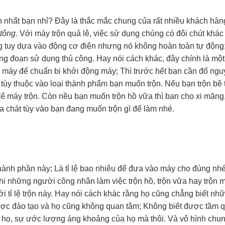
 nhất bạn nhỉ? Đây là thắc mắc chung của rất nhiều khách hàn
 tông
. Với máy trộn quả lê, việc sử dụng chúng có đôi chút khác 
g tuy dựa vào động cơ điện nhưng nó không hoàn toàn tự động
ng đoạn sử dụng thủ công. Hay nói cách khác, đây chính là một
 máy để chuẩn bị khởi động máy; Thì trước hết bạn cần đổ ngu
tùy thuộc vào loại thành phẩm bạn muốn trộn. Nếu bạn trộn bê t
để máy trộn. Còn nều bạn muốn trộn hồ vữa thì bạn cho xi măng,
a chát tùy vào bạn đang muốn trộn gì để làm nhé.
hành phần này; Là tỉ lệ bao nhiêu để đưa vào máy cho đúng nhé
khi những người công nhân làm việc trộn hồ, trộn vữa hay trộn 
 tỉ lệ trộn này. Hay nói cách khác rằng họ cũng chẳng biết nhữn
ược đào tạo và họ cũng không quan tâm; Không biết được tầm 
 họ, sự ước lượng áng khoảng của họ mà thôi. Và vô hình chu