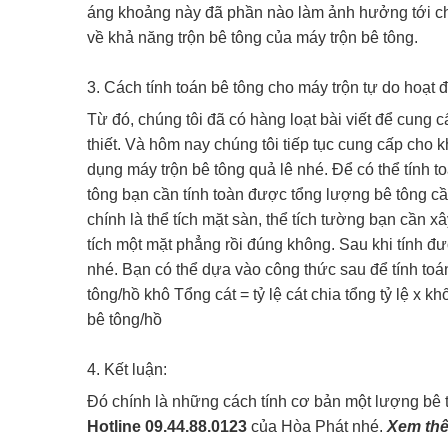
áng khoảng này đã phần nào làm ảnh hưởng tới ch
về khả năng trộn bê tông của máy trộn bê tông.
3. Cách tính toán bê tông cho máy trộn tự do hoạt 
Từ đó, chúng tôi đã có hàng loạt bài viết để cung c
thiết. Và hôm nay chúng tôi tiếp tục cung cấp cho
dụng máy trộn bê tông quả lê nhé. Để có thể tính 
tông bạn cần tính toàn được tổng lượng bê tông c
chính là thể tích mặt sàn, thể tích tường bạn cần x
tích một mặt phẳng rồi đúng không. Sau khi tính đượ
nhé. Bạn có thể dựa vào công thức sau để tính toán
tông/hồ khô Tổng cát = tỷ lệ cát chia tổng tỷ lệ x k
bê tông/hồ
4. Kết luận:
Đó chính là những cách tính cơ bản một lượng bê 
Hotline 09.44.88.0123
của Hòa Phát nhé.
Xem thê