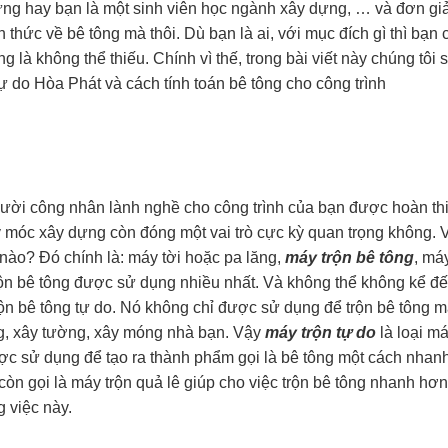
dựng hay bạn là một sinh viên học ngành xây dựng, … và đơn g
 thức về bê tông mà thôi. Dù bạn là ai, với mục đích gì thì bạn 
g là không thể thiếu. Chính vì thế, trong bài viết này chúng tôi 
ự do Hòa Phát và cách tính toán bê tông cho công trình
gười công nhân lành nghề cho công trình của bạn được hoàn th
 móc xây dựng còn đóng một vai trò cực kỳ quan trọng không. 
ào? Đó chính là: máy tời hoặc pa lăng,
máy trộn bê tông
, má
rộn bê tông được sử dụng nhiều nhất. Và không thể không kể đế
ộn bê tông tự do. Nó không chỉ được sử dụng để trộn bê tông 
ng, xây tường, xây móng nhà bạn. Vậy
máy trộn tự do
là loại m
ợc sử dụng để tạo ra thành phẩm gọi là bê tông một cách nhanh
còn gọi là máy trộn quả lê giúp cho việc trộn bê tông nhanh hơn
 việc này.