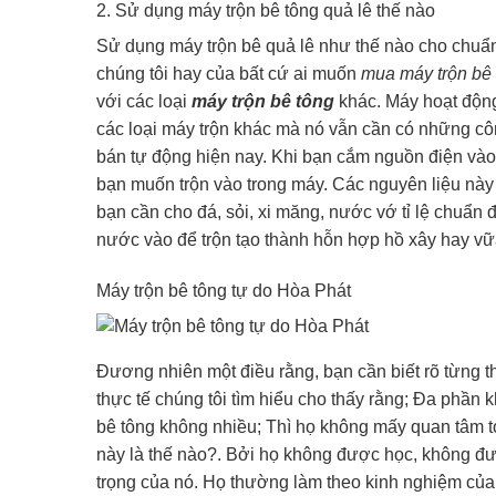
2. Sử dụng máy trộn bê tông quả lê thế nào
Sử dụng máy trộn bê quả lê như thế nào cho chuẩn
chúng tôi hay của bất cứ ai muốn
mua máy trộn bê
với các loại
máy trộn bê tông
khác. Máy hoạt độn
các loại máy trộn khác mà nó vẫn cần có những cô
bán tự động hiện nay. Khi bạn cắm nguồn điện vào
bạn muốn trộn vào trong máy. Các nguyên liệu này 
bạn cần cho đá, sỏi, xi măng, nước vớ tỉ lệ chuẩn 
nước vào để trộn tạo thành hỗn hợp hồ xây hay vữ
Máy trộn bê tông tự do Hòa Phát
Đương nhiên một điều rằng, bạn cần biết rõ từng t
thực tế chúng tôi tìm hiểu cho thấy rằng; Đa phần 
bê tông không nhiều; Thì họ không mấy quan tâm tới
này là thế nào?. Bởi họ không được học, không đ
trọng của nó. Họ thường làm theo kinh nghiệm của