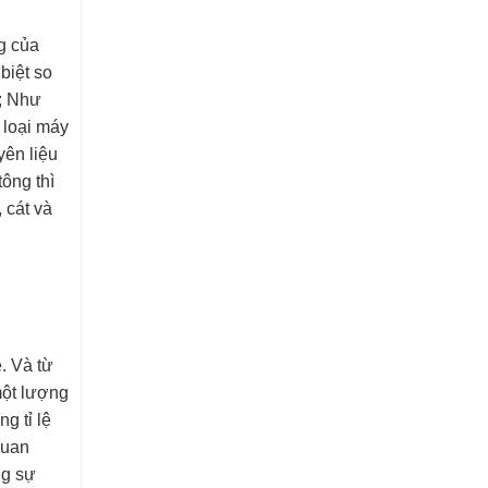
g của
biệt so
; Như
 loại máy
yên liệu
ông thì
 cát và
. Và từ
một lượng
g tỉ lệ
quan
ng sự