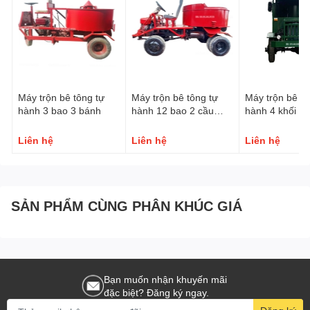
Trọng lượng
4 tấn
1.1. Cấu tạo của trạm trộn bao gồm:
Bảo hành
06 tháng
Máy trộn bê tông JS500 : 1 chiếc
Trạm trộn tổng hợp PLD 800 : 1 chiếc
Vít tải : Tùy chọn
Máy trộn bê tông tự
Máy trộn bê tông tự
Máy trộn bê tô
Silo xi măng : 1 - 2 chiếc (tùy chọn)
hành 3 bao 3 bánh
hành 12 bao 2 cầu
hành 4 khối 2 
Hệ thống đo lường
Phanh hơi lốc kê
phanh hơi lốc 
Hệ thống điều khiển trung tâm.
Liên hệ
Liên hệ
Liên hệ
II. Hình ảnh Máy trộn bê tông JS500
SẢN PHẨM CÙNG PHÂN KHÚC GIÁ
Bạn muốn nhận khuyến mãi
đặc biệt? Đăng ký ngay.