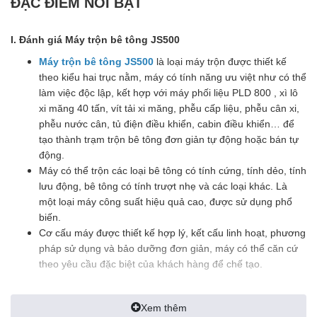
ĐẶC ĐIỂM NỔI BẬT
I. Đánh giá Máy trộn bê tông JS500
Máy trộn bê tông JS500
là loại máy trộn được thiết kế
theo kiểu hai trục nằm, máy có tính năng ưu việt như có thể
làm việc độc lập, kết hợp với máy phối liệu PLD 800 , xì lô
xi măng 40 tấn, vít tải xi măng, phễu cấp liệu, phễu cân xi,
phễu nước cân, tủ điện điều khiển, cabin điều khiển… để
tạo thành trạm trộn bê tông đơn giản tự động hoặc bán tự
động.
Máy có thể trộn các loại bê tông có tính cứng, tính dẻo, tính
lưu động, bê tông có tính trượt nhẹ và các loại khác. Là
một loại máy công suất hiệu quả cao, được sử dụng phổ
biến.
Cơ cấu máy được thiết kế hợp lý, kết cấu linh hoạt, phương
pháp sử dụng và bảo dưỡng đơn giản, máy có thể căn cứ
theo yêu cầu đặc biệt của khách hàng để chế tạo.
Xem thêm