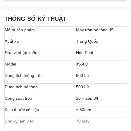
THÔNG SỐ KỸ THUẬT
Mô tả sản phẩm
Máy trộn bê tông JS
Xuất xứ
Trung Quốc
Đơn vị nhập khẩu
Hòa Phát
Model
JS500
Dung tích thùng trộn
800 Lít
Dung tích bê tông
500 Lít
Máy trộn bê tông JS500
có thể thích hợp cho các công
Công suất trộn
20 – 25m3/h
trình xây dựng dân dụng và công nghiệp như trong các nhà
máy kết cấu to nhỏ, các công trình xây dựng cầu đường,
Kích thước cốt liệu
≤ 50mm
thủy lợi, các đơn vị sản xuất cọc bê tông, cột điện, ống
Chu kỳ làm việc
70 giây
cống bê tông ly tâm, sản xuất gạch block, gạch siêu nhẹ
Máy trộn bê tông JS500 là sản phẩm máy trộn mini được