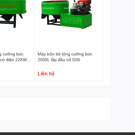
Tổng trọng lượng
1.5 tấn
Kích thước tổng thể DxRxC
3.2×1.9×1.5 mét
Bảo hành
06 tháng
ng cưỡng bức
Máy trộn bê tông cưỡng bức
 cơ điện 22KW
2000L lắp đầu nổ D35
Nhân chế tạo máy trộn bê tông theo yêu cầu khách hàng
Liên hệ