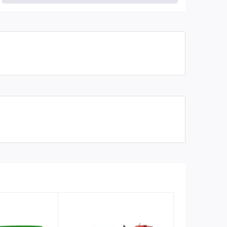
Kích thước thùng trộn
1.9x 0.65 mét
Độ dày tôn đáy
1 phân
Độ dày tôn thành
6 ly
Cầu trộn
8 tấn
Số trộn
GAT51 có phụ
Sắt xi
U18
Đầu nổ Diesel
D35HP hoặc động cơ điện 15KW-38
Ác quy
100A