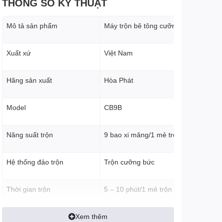
THÔNG SỐ KỸ THUẬT
Mô tả sản phẩm
Máy trộn bê tông cưỡng bức 9 bao
Xuất xứ
Việt Nam
Hãng sản xuất
Hòa Phát
Model
CB9B
Năng suất trộn
9 bao xi măng/1 mẻ trộn
Hệ thống đảo trộn
Trộn cưỡng bức
Thời gian trộn
5 – 10 phút/1 mẻ trộn
Xem thêm
Số cánh tay trộn
4 tay trộn