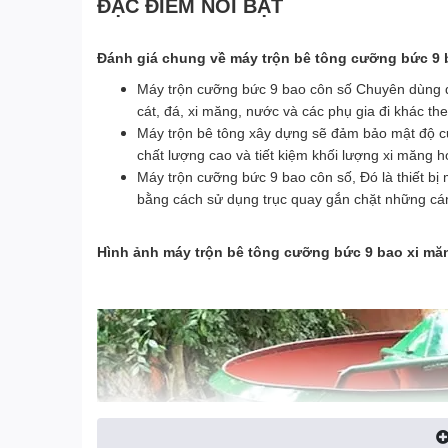
ĐẶC ĐIỂM NỔI BẬT
Đánh giá chung về máy trộn bê tông cưỡng bức 9 
Máy trộn cưỡng bức 9 bao côn số Chuyên dùng để
cát, đá, xi măng, nước và các phụ gia đi khác th
Máy trộn bê tông xây dựng sẽ đảm bảo mật độ củ
chất lượng cao và tiết kiệm khối lượng xi măng h
Máy trộn cưỡng bức 9 bao côn số, Đó là thiết bị
bằng cách sử dụng trục quay gắn chặt những cán
Hình ảnh máy trộn bê tông cưỡng bức 9 bao xi mă