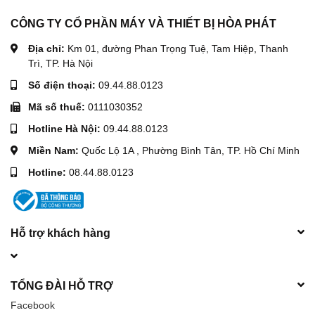
CÔNG TY CỔ PHẦN MÁY VÀ THIẾT BỊ HÒA PHÁT
Địa chỉ:
Km 01, đường Phan Trọng Tuệ, Tam Hiệp, Thanh
Trì, TP. Hà Nội
Số điện thoại:
09.44.88.0123
Mã số thuế:
0111030352
Hotline Hà Nội:
09.44.88.0123
Miền Nam:
Quốc Lộ 1A , Phường Bình Tân, TP. Hồ Chí Minh
Hotline:
08.44.88.0123
Hỗ trợ khách hàng
TỔNG ĐÀI HỖ TRỢ
Facebook