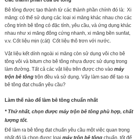
Bê tông được tạo thành từ các thành phần chính đó là: Xi
măng: có thể sử dụng các loại xi măng khác nhau cho các
công trình bê tông có đặc tính, yêu cầu, và ứng dụng khác
nhau như xi măng đông cứng nhanh, xi măng bền sunfat,
v.v. Cốt liệu mịn (cát) Cốt liệu thô trơn với nước.
Vật liệu kết dính ngoài xi măng còn sử dụng vôi cho bê
tông vôi và bitum cho bê tông nhựa được sử dụng trong
làm đường. Tất cả các vật liệu trên được cho vào
máy
trộn bê tông
trộn đều và sử dụng. Vậy làm sao để tạo ra
bê tông đạt chuẩn yêu cầu?
Làm thế nào để làm bê tông chuẩn nhất
* Thứ nhất, chọn được máy trộn bê tông phù hợp, chất
lượng tốt.
Để làm ra bê tông đạt chuẩn yêu cầu một việc quan trọng
nhất đó là chọn được loại
máy trộn bê tông
chuẩn, tốt để