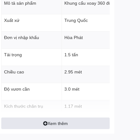
Mô tả sản phẩm
Khung cẩu xoay 360 độ
Xuất xứ
Trung Quốc
Đơn vị nhập khẩu
Hòa Phát
Tải trọng
1.5 tấn
Chiều cao
2.95 mét
Độ vươn cần
3.0 mét
Kích thước chân trụ
1.17 mét
Xem thêm
Kích thước chân đế
0.97 x 1.05 mét