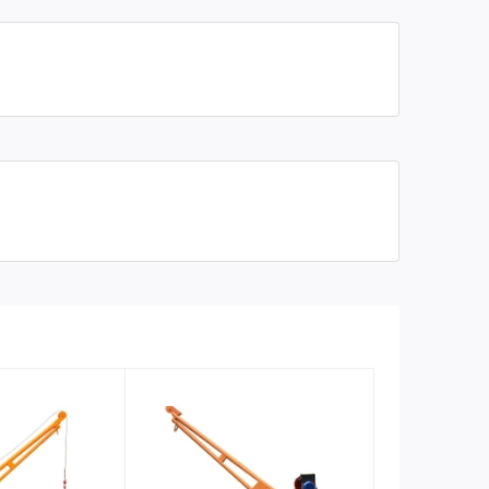
Độ vươn ra của cần
1.7 mét
Góc quay
360 độ
Trọng lượng
200 kg
Bảo hành
08 tháng