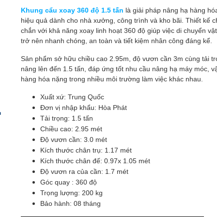
Khung cẩu xoay 360 độ 1.5 tấn
là giải pháp nâng hạ hàng hó
hiệu quả dành cho nhà xưởng, công trình và kho bãi. Thiết kế 
chắn với khả năng xoay linh hoạt 360 độ giúp việc di chuyển vậ
trở nên nhanh chóng, an toàn và tiết kiệm nhân công đáng kể.
Sản phẩm sở hữu chiều cao 2.95m, độ vươn cần 3m cùng tải t
nâng lên đến 1.5 tấn, đáp ứng tốt nhu cầu nâng hạ máy móc, vậ
hàng hóa nặng trong nhiều môi trường làm việc khác nhau.
Xuất xứ: Trung Quốc
Đơn vị nhập khẩu: Hòa Phát
Tải trọng: 1.5 tấn
Chiều cao: 2.95 mét
Độ vươn cần: 3.0 mét
Kích thước chân trụ: 1.17 mét
Kích thước chân đế: 0.97x 1.05 mét
Độ vươn ra của cần: 1.7 mét
Góc quay : 360 độ
Trọng lượng: 200 kg
Bảo hành: 08 tháng