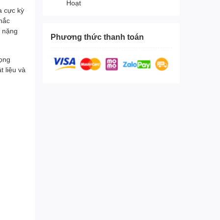
Hoạt
a cực kỳ
chắc
t nặng
Phương thức thanh toán
rọng
t liệu và