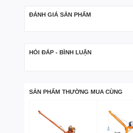
ĐÁNH GIÁ SẢN PHẨM
HỎI ĐÁP - BÌNH LUẬN
SẢN PHẨM THƯỜNG MUA CÙNG
2. Thông Số Kỹ Thuật Khung Cẩu Xoay 360 Độ 1.5 
Xuất xứ: Trung Quốc
Đơn vị nhập khẩu: Hòa Phát