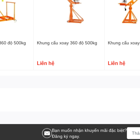
360 độ 500kg
Khung cẩu xoay 360 độ 500kg
Khung cẩu xoay
Liên hệ
Liên hệ
trên toàn quốc.
Bạn muốn nhận khuyến mãi đặc biệt?
Đăng ký ngay.
ộ 1.5 Tấn