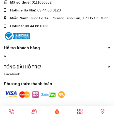
Mã số thuế:
0111030352
Hotline Hà Nội:
09.44.88.0123
Miền Nam:
Quốc Lộ 1A , Phường Bình Tân, TP. Hồ Chí Minh
Hotline:
08.44.88.0123
Hỗ trợ khách hàng
TỔNG ĐÀI HỖ TRỢ
Facebook
Phương thức thanh toán
© Bản quyền thuộc về
Máy móc xây dựng Hòa Phát
| Cung cấp bởi
Sapo