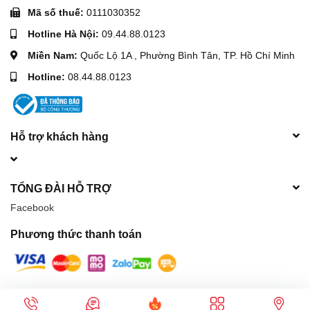
Mã số thuế:
0111030352
Hotline Hà Nội:
09.44.88.0123
Miền Nam:
Quốc Lộ 1A , Phường Bình Tân, TP. Hồ Chí Minh
Hotline:
08.44.88.0123
Hỗ trợ khách hàng
TỔNG ĐÀI HỖ TRỢ
Facebook
Phương thức thanh toán
© Bản quyền thuộc về
Máy móc xây dựng Hòa Phát
| Cung cấp bởi