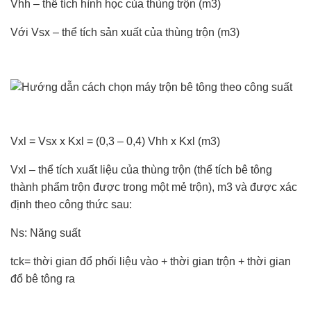
Vhh – thể tích hình học của thùng trộn (m3)
Với Vsx – thể tích sản xuất của thùng trộn (m3)
Vxl = Vsx x Kxl = (0,3 – 0,4) Vhh x Kxl (m3)
Vxl – thể tích xuất liệu của thùng trộn (thể tích bê tông
thành phẩm trộn được trong một mẻ trộn), m3 và được xác
định theo công thức sau:
Ns: Năng suất
tck= thời gian đổ phối liệu vào + thời gian trộn + thời gian
đổ bê tông ra