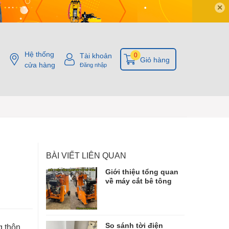
✕
Hệ thống
Tài khoản
0
Giỏ hàng
cửa hàng
Đăng nhập
BÀI VIẾT LIÊN QUAN
Giới thiệu tổng quan
về máy cắt bê tông
So sánh tời điện
g thôn,