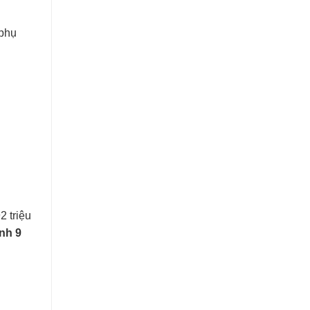
 phụ
2 triệu
nh 9