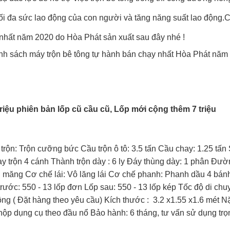
tối đa sức lao động của con người và tăng năng suất lao động.
 nhất năm 2020
do Hòa Phát sản xuất sau đây nhé !
nh sách máy trộn bê tông tự hành bán chạy nhất Hòa Phát năm
riệu phiên bản lốp cũ cầu cũ, Lốp mới cộng thêm 7 triệu
rộn: Trộn cưỡng bức Cầu trộn ô tô: 3.5 tấn Cầu chay: 1.25 tấn 
y trộn 4 cánh Thành trộn dày : 6 ly Đáy thùng dày: 1 phân Đườ
 xi măng Cơ chế lái: Vô lăng lái Cơ chế phanh: Phanh dầu 4 bán
rước: 550 - 13 lốp đơn Lốp sau: 550 - 13 lốp kép Tốc độ di chuy
ng ( Đặt hàng theo yêu cầu) Kích thước : 3.2 x1.55 x1.6 mét N
hộp dụng cụ theo đầu nổ Bảo hành: 6 tháng, tư vấn sử dụng trọ