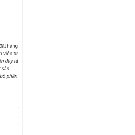
 đặt hàng
n viên tư
ên đây là
t sản
i bộ phận