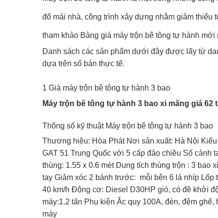
đổ mái nhà, công trình xây dựng nhằm giảm thiểu 
tham khảo
Bảng giá máy trộn bê tông tự hành mới
Danh sách các sản phẩm dưới đây được lấy từ da
dựa trên số bán thực tế.
1 Giá máy trộn bê tông tự hành 3 bao
Máy trộn bê tông tự hành 3 bao xi măng giá 62 t
Thông số kỹ thuật Máy trộn bê tông tự hành 3 bao
Thương hiệu: Hòa Phát Nơi sản xuất: Hà Nội Kiểu t
GAT 51 Trung Quốc với 5 cấp đảo chiều Số cánh ta
thùng: 1.55 x 0.6 mét Dung tích thùng trộn : 3 bao
tay Giảm xóc 2 bánh trước: mỗi bên 6 lá nhíp Lốp t
40 km/h Động cơ: Diesel D30HP gió, có đề khởi độ
máy:1.2 tấn Phụ kiện Ắc quy 100A, đèn, đệm ghế, 
máy