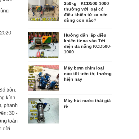
350kg - KCD500-1000
thường với loại có
Cùng
điều khiển từ xa nên
dùng con nào?
 2020
Hướng dẫn lắp điều
khiển từ xa vào Tời
điện đa năng KCD500-
1000
Máy bơm chìm loại
nào tốt trên thị trường
hiện nay
Số trộn:
ng kính
Máy hút nước thải giá
h, phanh
rẻ
ển: 30 -
ặng toàn
n đời