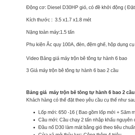
Động cơ: Diesel D30HP gió, có đề khởi động ( Đặt
Kích thước : 3.5 x1.7 x1.8 mét
Nặng toàn máy:1.5 tấn
Phụ kiện Ắc quy 100A, đèn, đệm ghế, hộp dụng cụ 
Video Bảng giá máy trộn bê tông tự hành 6 bao
3 Giá máy trộn bê tông tự hành 6 bao 2 cầu
Bảng giá máy trộn bê tông tự hành 6 bao 2 cầu
Khách hàng có thể đặt theo yêu cầu cụ thể như sau
Lốp mới: 650 -16 ( Bao gồm lốp mới + Săm mới
Cầu mới: Cầu chạy 2 tấn nhập khẩu nguyên c
Đầu nổ D30 làm mát bằng gió theo tiêu chuẩn
Cửa xả mở thủy lực: Cộng thêm 4 triệu