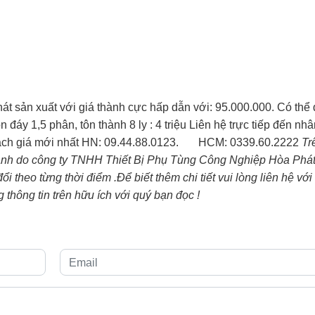
át sản xuất với giá thành cực hấp dẫn với: 95.000.000. Có thể
ôn đáy 1,5 phân, tôn thành 8 ly : 4 triệu Liên hệ trực tiếp đến nhâ
 sách giá mới nhất HN: 09.44.88.0123. HCM: 0339.60.2222
Tr
 hành do công ty TNHH Thiết Bị Phụ Tùng Công Nghiệp Hòa Phá
i theo từng thời điểm .Để biết thêm chi tiết vui lòng liên hệ vớ
thông tin trên hữu ích với quý bạn đọc !