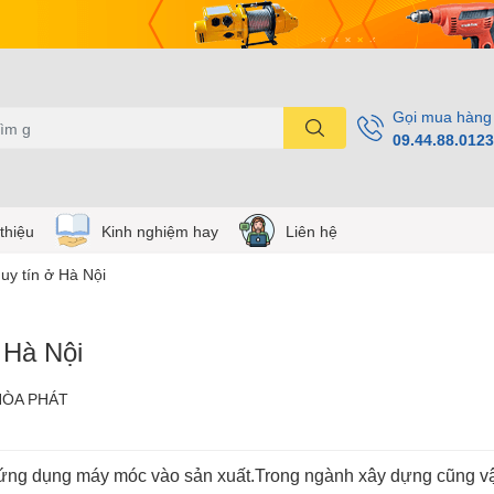
Gọi mua hàng
09.44.88.0123
 thiệu
Kinh nghiệm hay
Liên hệ
 uy tín ở Hà Nội
ở Hà Nội
HÒA PHÁT
ời ứng dụng máy móc vào sản xuất.Trong ngành xây dựng cũng v