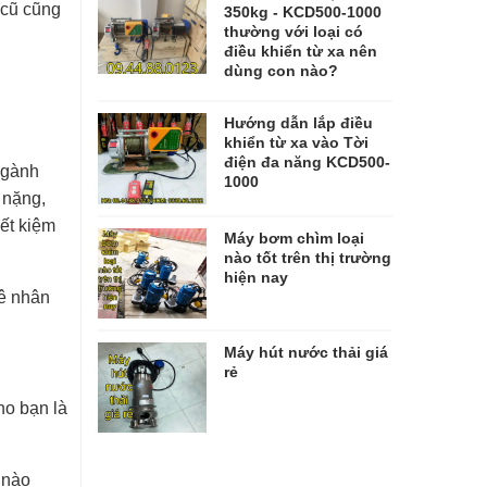
 cũ cũng
350kg - KCD500-1000
thường với loại có
điều khiển từ xa nên
dùng con nào?
Hướng dẫn lắp điều
khiển từ xa vào Tời
điện đa năng KCD500-
 ngành
1000
 nặng,
ết kiệm
Máy bơm chìm loại
nào tốt trên thị trường
hiện nay
uê nhân
Máy hút nước thải giá
rẻ
ho bạn là
 nào