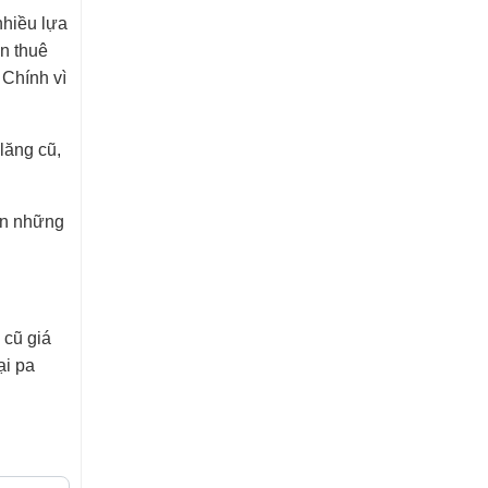
nhiều lựa
n thuê
 Chính vì
lăng cũ,
bạn những
 cũ giá
ại pa