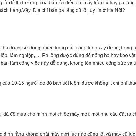
 từ đó thị trường mua bán tời điện cũ, máy trộn cũ hay pa lăng
ách hàng.Vậy, Địa chỉ bán pa lăng cũ tốt, uy tín ở Hà Nội?
âng hạ được sử dụng nhiều trong các công trình xây dựng, trong
ghiệp, lâm nghiệp, … Pa lăng được dùng để nâng hạ hay kéo vật
bạn làm công việc này dễ dàng, không tốn nhiều công sức và ti
g của 10-15 người do đó bạn tiết kiệm được không ít chi phí th
dư dả để mua cho mình một chiếc máy mời, một nhu cầu đặt ra c
ng định rằng không phải máy mới lúc nào cũng tốt và máy cũ lúc