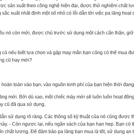
ược sản xuất theo công nghệ hiện đại, được thử nghiệm chất l
sắc xuất nhất định một số nhỏ có lỗi dẫn tới việc pa lăng hoạt
ếu nó còn mới, được chủ trước sử dụng một cách cẩn thận, giữ 
ng cũ nếu biết lựa chọn và gặp may mắn bạn cũng có thể mua đ
lăng cũ hay mới?
 hoàn toàn vào bạn, vào nguồn kinh phí của bạn hiện thời đang
lăng mới. Bởi dù sao, một chiếc máy mới sẽ luôn luôn hoạt động
áy cũ đã qua sử dụng.
ẫn sử dụng rõ ràng. Các thông số kỹ thuật của nó cũng được t
 này. - Còn ngược lại, nếu ngân sách của bạn hạn hẹp. Bạn có 
tín chất lượng. Để đảm bảo pa lăng bạn mua là tốt, sử dụng an 