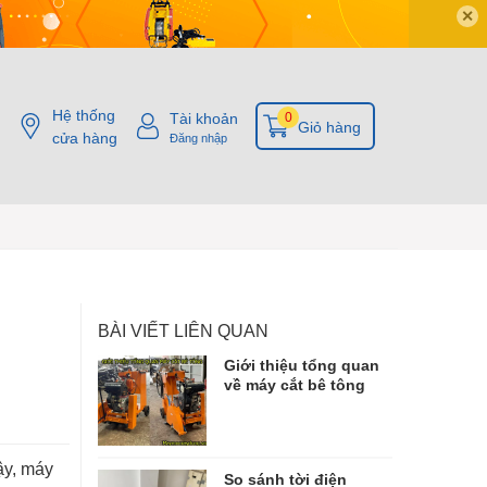
✕
Hệ thống
Tài khoản
0
Giỏ hàng
cửa hàng
Đăng nhập
BÀI VIẾT LIÊN QUAN
Giới thiệu tổng quan
về máy cắt bê tông
ậy, máy
So sánh tời điện