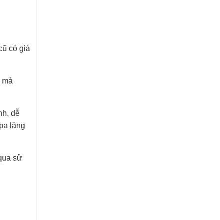
cũ có giá
n mà
nh, dễ
 pa lăng
 qua sử