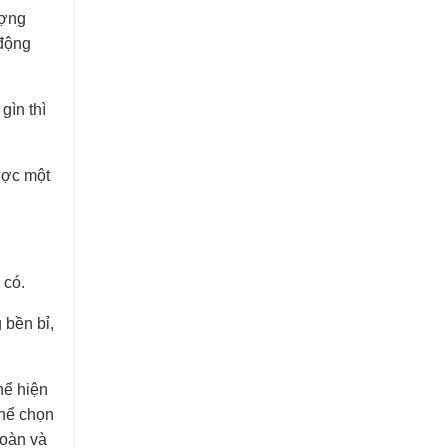
ượng
 động
gìn thì
ược một
 có.
 bền bỉ,
hể hiện
thể chọn
toàn và