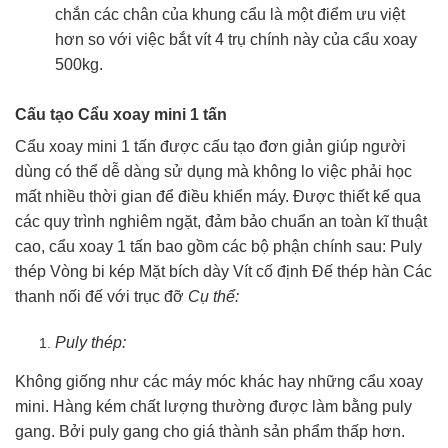
chắn các chân của khung cẩu là một điểm ưu việt
hơn so với việc bắt vít 4 trụ chính này của cẩu xoay
500kg.
Cấu tạo Cẩu xoay mini 1 tấn
Cẩu xoay mini 1 tấn được cấu tạo đơn giản giúp người
dùng có thể dễ dàng sử dụng mà không lo việc phải học
mất nhiều thời gian để điều khiển máy. Được thiết kế qua
các quy trình nghiêm ngặt, đảm bảo chuẩn an toàn kĩ thuật
cao, cẩu xoay 1 tấn bao gồm các bộ phận chính sau: Puly
thép Vòng bi kép Mặt bích dày Vít cố định Đế thép hàn Các
thanh nối đế với trục đỡ
Cụ thể:
Puly thép:
Không giống như các máy móc khác hay những cẩu xoay
mini. Hàng kém chất lượng thường được làm bằng puly
gang. Bởi puly gang cho giá thành sản phẩm thấp hơn.