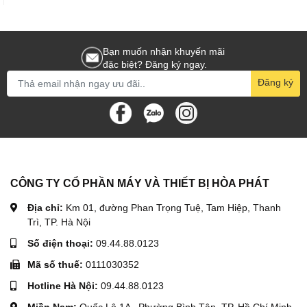
Bạn muốn nhận khuyến mãi
đặc biệt? Đăng ký ngay.
Đăng ký
CÔNG TY CỔ PHẦN MÁY VÀ THIẾT BỊ HÒA PHÁT
Địa chỉ:
Km 01, đường Phan Trọng Tuệ, Tam Hiệp, Thanh
Trì, TP. Hà Nội
Số điện thoại:
09.44.88.0123
Mã số thuế:
0111030352
Hotline Hà Nội:
09.44.88.0123
Miền Nam:
Quốc Lộ 1A , Phường Bình Tân, TP. Hồ Chí Minh