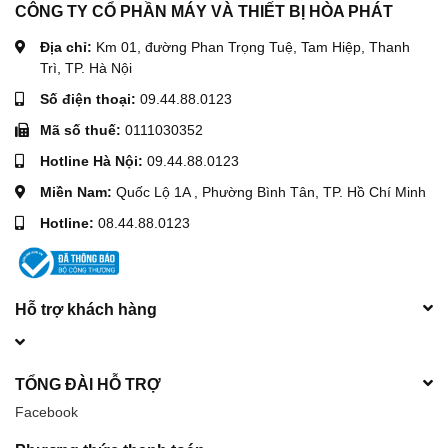
CÔNG TY CỔ PHẦN MÁY VÀ THIẾT BỊ HÒA PHÁT
Địa chỉ:
Km 01, đường Phan Trọng Tuệ, Tam Hiệp, Thanh
Trì, TP. Hà Nội
Số điện thoại:
09.44.88.0123
Mã số thuế:
0111030352
Hotline Hà Nội:
09.44.88.0123
Miền Nam:
Quốc Lộ 1A , Phường Bình Tân, TP. Hồ Chí Minh
Hotline:
08.44.88.0123
Hỗ trợ khách hàng
TỔNG ĐÀI HỖ TRỢ
Facebook