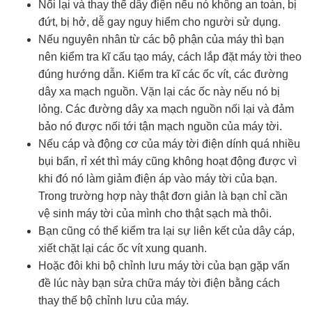
Nối lại và thay thế dây điện nếu nó không an toàn, bị
đứt, bị hở, dễ gay nguy hiểm cho người sử dụng.
Nếu nguyên nhân từ các bộ phận của máy thì bạn
nên kiểm tra kĩ cấu tạo máy, cách lắp đặt máy tời theo
đúng hướng dẫn. Kiểm tra kĩ các ốc vít, các đường
dây xa mạch nguồn. Vặn lại các ốc này nếu nó bị
lỏng. Các đường dây xa mạch nguồn nối lại và đảm
bảo nó được nối tới tận mạch nguồn của máy tời.
Nếu cáp và động cơ của máy tời điện dính quá nhiều
bụi bẩn, rỉ xét thì máy cũng không hoạt động được vì
khi đó nó làm giảm điện áp vào máy tời của bạn.
Trong trường hợp này thật đơn giản là bạn chỉ cần
vệ sinh máy tời của mình cho thật sạch mà thôi.
Bạn cũng có thể kiểm tra lại sự liên kết của dây cáp,
xiết chặt lại các ốc vít xung quanh.
Hoặc đôi khi bộ chỉnh lưu máy tời của bạn gặp vấn
đề lúc này bạn sửa chữa máy tời điện bằng cách
thay thế bộ chỉnh lưu của máy.