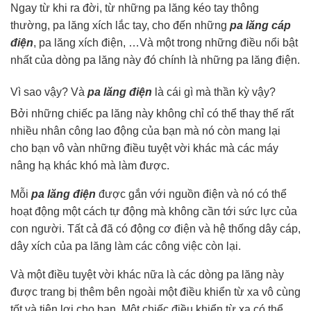
Ngay từ khi ra đời, từ những pa lăng kéo tay thông
thường, pa lăng xích lắc tay, cho đến những
pa lăng cáp
điện
, pa lăng xích điện, …Và một trong những điều nổi bật
nhất của dòng pa lăng này đó chính là những pa lăng điện.
Vì sao vậy? Và
pa lăng điện
là cái gì mà thần kỳ vậy?
Bởi những chiếc pa lăng này không chỉ có thể thay thế rất
nhiều nhân công lao động của bạn mà nó còn mang lại
cho bạn vô vàn những điều tuyệt vời khác mà các máy
nâng hạ khác khó mà làm được.
Mỗi
pa lăng điện
được gắn với nguồn điện và nó có thể
hoạt động một cách tự động mà không cần tới sức lực của
con người. Tất cả đã có động cơ điện và hệ thống dây cáp,
dây xích của pa lăng làm các công việc còn lại.
Và một điều tuyệt vời khác nữa là các dòng pa lăng này
được trang bị thêm bên ngoài một điều khiển từ xa vô cùng
tốt và tiện lợi cho bạn. Một chiếc điều khiển từ xa có thể