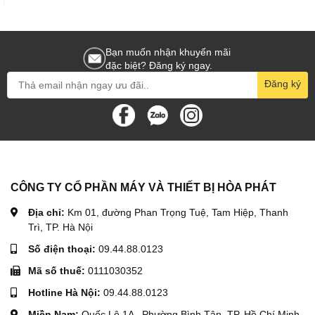
Bạn muốn nhận khuyến mãi
đặc biệt? Đăng ký ngay.
Đăng ký
CÔNG TY CỔ PHẦN MÁY VÀ THIẾT BỊ HÒA PHÁT
Địa chỉ:
Km 01, đường Phan Trọng Tuệ, Tam Hiệp, Thanh
Trì, TP. Hà Nội
Số điện thoại:
09.44.88.0123
Mã số thuế:
0111030352
Hotline Hà Nội:
09.44.88.0123
Miền Nam:
Quốc Lộ 1A , Phường Bình Tân, TP. Hồ Chí Minh