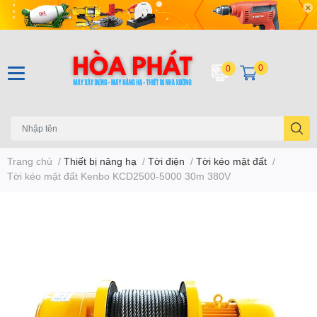
0
0
Trang chủ
/
Thiết bị nâng hạ
/
Tời điện
/
Tời kéo mặt đất
/
Tời kéo mặt đất Kenbo KCD2500-5000 30m 380V