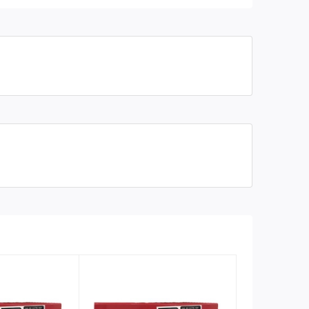
thực tế
Chiều dài cáp
30m
Đường kính cáp
5mm
Tốc độ nâng hạ 1 móc
12 mét/phút
Tốc độ nâng hạ 1 móc
6 mét/phút
Công suất động cơ
1.45KW
Kích thước
45x34x27 cm
Trọng lượng
21 kg
Bảo hành
06 tháng