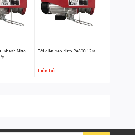
êu nhanh Nitto
Tời điện treo Nitto PA800 12m
/p
Liên hệ