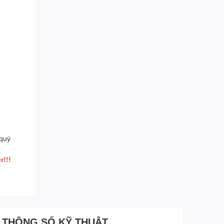
 quý
r!!!
THÔNG SỐ KỸ THUẬT