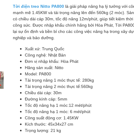
Tời điện treo Nitto PA800
là giải pháp nâng hạ lý tưởng với cô
mạnh mẽ 1.45KW và tải trọng nâng lên đến 560kg (2 móc). Sả
có chiều dài cáp 30m, tốc độ nâng 12m/phút, giúp tiết kiệm thời
công sức. Được nhập khẩu chính hãng bởi Hòa Phát, Tời PA8
lại sự ổn định và bền bỉ cho các công việc nâng hạ trong xây d
nghiệp và bảo dưỡng.
Xuất xứ: Trung Quốc
Công nghệ: Nhật Bản
Đơn vị nhập khẩu: Hòa Phát
Hãng sản xuất: Nitto
Model: PA800
Tải trọng nâng 1 móc thực tế: 280kg
Tải trọng nâng 2 móc thực tế:560kg
Chiều dài cáp: 30m
Đường kính cáp: 5mm
Tốc độ nâng hạ 1 móc:12 mét/phút
Tốc độ nâng hạ 1 móc: 6 mét/phút
Công suất động cơ: 1.45KW
Kích thước: 45x34x27 cm
Trọng lượng: 21 kg