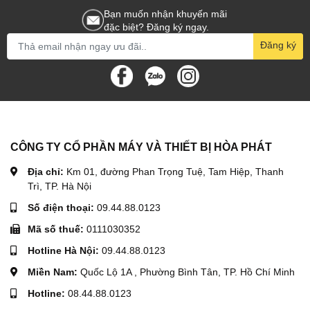
Bạn muốn nhận khuyến mãi
đặc biệt? Đăng ký ngay.
Móc của tời ắc quy là loại móc có thể tháo lắp dễ dàng,
Đăng ký
được làm từ hợp kim thép chống mài mòn cao, ít biến
dạng.
3.4. Puly dẫn hướng
CÔNG TY CỔ PHẦN MÁY VÀ THIẾT BỊ HÒA PHÁT
Địa chỉ:
Km 01, đường Phan Trọng Tuệ, Tam Hiệp, Thanh
Puly dẫn hướng tời điện ác quy giúp cáp ra đều đặn, trơn
Trì, TP. Hà Nội
tru, giảm thiểu tối đa hư hỏng.
Số điện thoại:
09.44.88.0123
Mã số thuế:
0111030352
Hotline Hà Nội:
09.44.88.0123
3.5. Tay điều khiển
Miền Nam:
Quốc Lộ 1A , Phường Bình Tân, TP. Hồ Chí Minh
Hotline:
08.44.88.0123
Máy trang bị 2 loại tay điều khiển, một là tay điều khiển