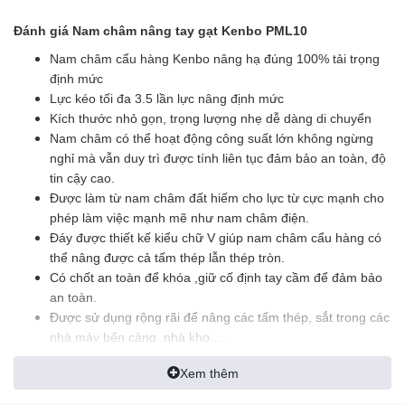
Đánh giá Nam châm nâng tay gạt Kenbo PML10
Nam châm cẩu hàng Kenbo nâng hạ đúng 100% tải trọng
định mức
Lực kéo tối đa 3.5 lần lực nâng định mức
Kích thước nhỏ gọn, trọng lượng nhẹ dễ dàng di chuyển
Nam châm có thể hoạt động công suất lớn không ngừng
nghỉ mà vẫn duy trì được tính liên tục đảm bảo an toàn, độ
tin cậy cao.
Được làm từ nam châm đất hiếm cho lực từ cực mạnh cho
phép làm việc mạnh mẽ như nam châm điện.
Đáy được thiết kế kiểu chữ V giúp nam châm cẩu hàng có
thể nâng được cả tấm thép lẫn thép tròn.
Có chốt an toàn để khóa ,giữ cố định tay cầm để đảm bảo
an toàn.
Được sử dụng rộng rãi để nâng các tấm thép, sắt trong các
nhà máy bến cảng, nhà kho.....
Xem thêm
Cấu tạo Nam châm nâng tay gạt Kenbo