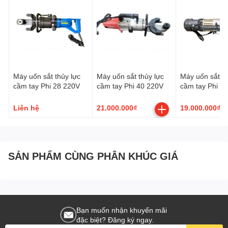
Máy uốn sắt thủy lực
Máy uốn sắt thủy lực
Máy uốn sắt th
cầm tay Phi 28 220V
cầm tay Phi 40 220V
cầm tay Phi 3
Liên hệ
21.000.000₫
19.000.000₫
2. Cấu tạo Máy uốn sắt thủy lực cầm tay Phi 25 HRB-25
2.1. Móc uốn
SẢN PHẨM CÙNG PHÂN KHÚC GIÁ
Với công nghệ đúc bằng thép chắc chắn bền bỉ nâng cao
hiệu quả làm việc
Bạn muốn nhận khuyến mãi
đặc biệt? Đăng ký ngay.
2.2. Vòng trục vít