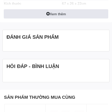
Kích thước
67 x 26 x 22cm
Trọng lượng máy: 20kg
Trọng lượng
Xem thêm
(hộp+phụ kiện: 26kg)
Bảo hành
06 tháng
ĐÁNH GIÁ SẢN PHẨM
HỎI ĐÁP - BÌNH LUẬN
SẢN PHẨM THƯỜNG MUA CÙNG