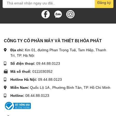
Đăng ký
Phân phối nhiều vòng trục vít đảm bảo độ uốn chính xác
cao
2.3. Van giảm áp
Khi đạt đến góc uốn bạn muốn, nhả công tắc . Lúc này nhả
CÔNG TY CỔ PHẦN MÁY VÀ THIẾT BỊ HÒA PHÁT
công tắc xả áp, khối uốn sẽ về vị trí ban đầu
Địa chỉ:
Km 01, đường Phan Trọng Tuệ, Tam Hiệp, Thanh
Trì, TP. Hà Nội
Số điện thoại:
09.44.88.0123
2.4. Động cơ
Mã số thuế:
0111030352
Máy uốn sắt cầm tay
Phi 25 với động cơ 1.2KW được làm
Hotline Hà Nội:
09.44.88.0123
từ lõi thép đồng nguyên chất giúp máy làm việc ổn định,
bền và tiết kiệm điện năng
Miền Nam:
Quốc Lộ 1A , Phường Bình Tân, TP. Hồ Chí Minh
Hotline:
08.44.88.0123
2.5. Tay cầm
Thiết kế nhỏ gọn bảo vệ cổ tay cho người sử dụng