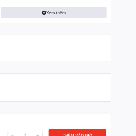
Động cơ
0.65KW
Xem thêm
Kích thước (D x R x C)
1220 x 700 x 1340 mm
Chiều dài càng nâng
1200 mm
Kích thước ( D x R x C)
1610 x 550 x 1220 mm
Trọng lượng
59 kg
Bảo hành
06 tháng
THÊM VÀO GIỎ