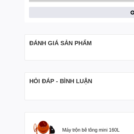
ĐÁNH GIÁ SẢN PHẨM
HỎI ĐÁP - BÌNH LUẬN
II. Hình ảnh Máy trộn bê tông mini 160L
Máy trộn bê tông mini 160L