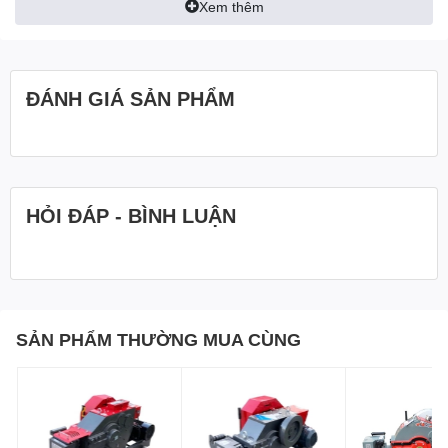
Xem thêm
khác nhau của thanh sắt, thép, giúp tiết kiệm cả thời gian
và công sức của người lao động.
ĐÁNH GIÁ SẢN PHẨM
2.2. Động cơ dây đồng
Động cơ điện có lõi làm từ dây đồng nguyên chất, giúp
động cơ bền hơn và mạnh hơn.
HỎI ĐÁP - BÌNH LUẬN
2.3. Hệ thống điều khiển
Máy cắt sắt công nghiệp
cắt sắt Phi 25 380V được thiết
kế hệ thống điều khiển linh hoạt, có thể điều khiển cả bằng
tay và bằng chân thuận lợi cho người sử dụng.
SẢN PHẨM THƯỜNG MUA CÙNG
2.4. Lưỡi dao hợp kim
Lưỡi cắt hợp kim mạnh và bền bỉ hơn.