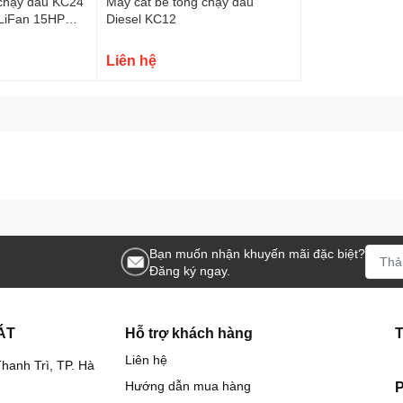
 chạy dầu KC24
Máy cắt bê tông chạy dầu
 LiFan 15HP
Diesel KC12
Liên hệ
Bạn muốn nhận khuyến mãi đặc biệt?
Đăng ký ngay.
ÁT
Hỗ trợ khách hàng
Liên hệ
hanh Trì, TP. Hà
Hướng dẫn mua hàng
P