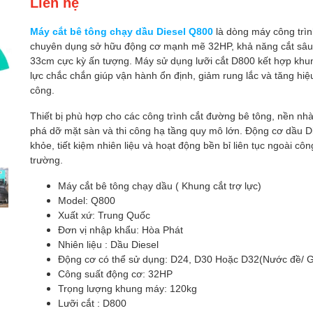
Liên hệ
Máy cắt bê tông chạy dầu Diesel Q800
là dòng máy công trì
chuyên dụng sở hữu động cơ mạnh mẽ 32HP, khả năng cắt sâu 
33cm cực kỳ ấn tượng. Máy sử dụng lưỡi cắt D800 kết hợp khu
lực chắc chắn giúp vận hành ổn định, giảm rung lắc và tăng hiệu
công.
Thiết bị phù hợp cho các công trình cắt đường bê tông, nền nh
phá dỡ mặt sàn và thi công hạ tầng quy mô lớn. Động cơ dầu D
khỏe, tiết kiệm nhiên liệu và hoạt động bền bỉ liên tục ngoài côn
trường.
Máy cắt bê tông chạy dầu ( Khung cắt trợ lực)
Model: Q800
Xuất xứ: Trung Quốc
Đơn vị nhập khẩu: Hòa Phát
Nhiên liệu : Dầu Diesel
Động cơ có thể sử dụng: D24, D30 Hoặc D32(Nước đề/ G
Công suất động cơ: 32HP
Trọng lượng khung máy: 120kg
Lưỡi cắt : D800