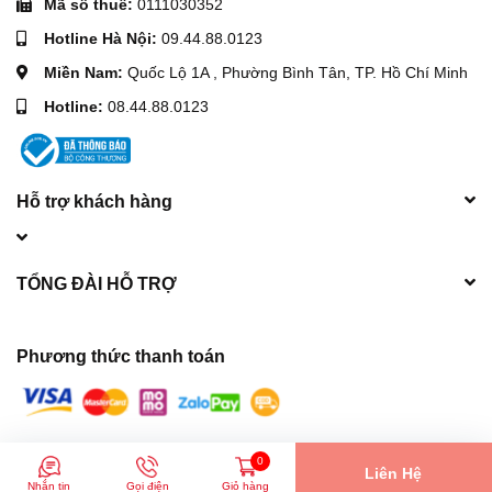
Mã số thuế:
0111030352
Hotline Hà Nội:
09.44.88.0123
Miền Nam:
Quốc Lộ 1A , Phường Bình Tân, TP. Hồ Chí Minh
Hotline:
08.44.88.0123
Hỗ trợ khách hàng
TỔNG ĐÀI HỖ TRỢ
Phương thức thanh toán
© Bản quyền thuộc về
Máy móc xây dựng Hòa Phát
| Cung cấp bởi
0
Liên Hệ
Sapo
Nhắn tin
Gọi điện
Giỏ hàng