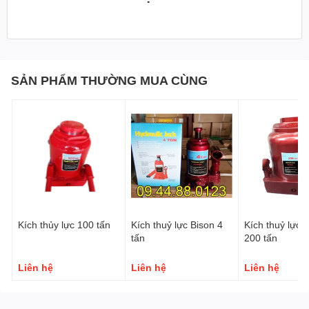
Sử dụng kết cấu hàn toàn bộ, có đặc điểm là không dễ nới
lỏng, không dễ biến dạng và không dễ rò rỉ dầu. Đế của
kích được cắt từ thép nguyên tấm thay cho đế đúc truyền
SẢN PHẨM THƯỜNG MUA CÙNG
thống chắc chắn và bền hơn.
Thanh đẩy của lõi bơm sử dụng hợp kim có độ bền cao và
trải qua quá trình xử lý nhiệt đặc biệt để tăng độ bền.
Vít điều chỉnh được sử dụng trên đầu thanh đẩy và có thể
điều chỉnh chiều cao nâng tùy theo tình hình thực tế.
Sản phẩm được nâng cấp liên tục.
Kích thủy lực 100 tấn
Kích thuỷ lực Bison 4
Kích thuỷ lực 
Hình ảnh Kích thuỷ lực Bison 5 tấn
tấn
200 tấn
Liên hệ
Liên hệ
Liên hệ