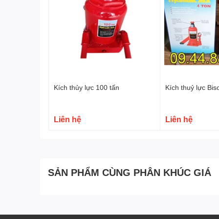
Kích thủy lực 100 tấn
Kích thuỷ lực Bis
Tại sao nên chọn kích thuỷ lực Bison 50 tấn?
Thông thường, các loại kích thủy lực phổ thông th
Liên hệ
Liên hệ
những sự việc ngoài ý muốn trong quá trình sử d
loại kích thông thường, kích thuỷ lực Bison của 
MASADA Nhật Bản, thay thế cho liên kết vít tru
phẩm kích thuỷ lực Nhật Bản, trong khi giá thành
SẢN PHẨM CÙNG PHÂN KHÚC GIÁ
Sử dụng kết cấu hàn toàn bộ, có đặc điểm là khô
của kích được cắt từ thép nguyên tấm thay cho 
Thanh đẩy của lõi bơm sử dụng hợp kim có độ bền 