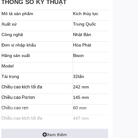
THÔNG SỐ KỸ THUẬT
Mô tả sản phẩm
Kích thủy lực
Xuất xứ
Trung Quốc
Công nghệ
Nhật Bản
Đơn vị nhập khẩu
Hòa Phát
Hãng sản xuất
Bison
Model
Tải trọng
32tấn
Chiều cao kích tối đa
242 mm
Chiều cao Piston
145 mm
Chiều cao ren
60 mm
Chiều cao kích tối đa
447 mm
Trọng lượng
10.5 kg
Xem thêm