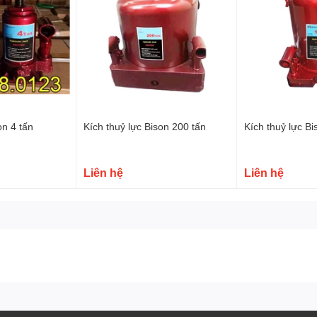
on 4 tấn
Kích thuỷ lực Bison 200 tấn
Kích thuỷ lực Bi
ường chỉ sử dụng liên kết vít, do vấn đề kỹ thuật cùng với
Liên hệ
Liên hệ
ụng dễ gây ra hiện tượng rò rỉ dầu và hỏng kích. Khác với các
Hòa Phát sử dụng quy trình công nghệ hàn tổng thể của loại kích
yền thống. Sản phẩm đạt chất lượng tương đương với các sản
 rẻ hơn nhiều lần.
ng dễ nới lỏng, không dễ biến dạng và không dễ rò rỉ dầu. Đế
đế đúc truyền thống chắc chắn và bền hơn.
cao và trải qua quá trình xử lý nhiệt đặc biệt để tăng độ bền.