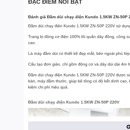
ĐẶC ĐIỂM NỔI BẬT
Đánh giá Đầm dùi chạy điện Kundo 1.5KW ZN-50P 
Đầm dùi chạy điện Kundo 1.5KW ZN-50P 220V sử dụng đ
Trang bị động cơ điện 100% lõi quấn dây đồng, công s
cao.
Là máy đầm dùi có thiết kế đẹp mắt, bên ngoài phủ lớp
Cấu tạo đơn giản, chỉ gồm động cơ và dây dùi dài 4m 
Đầm dùi chạy điện Kundo 1.5KW ZN-50P 220V được s
bàn, máy đầm thước, giúp bê tông có độ kết dính cao, kh
kiệm chi phí hiệu quả.
Đầm dùi chạy điện Kundo 1.5KW ZN-50P 220V