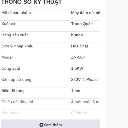
THÔNG SỐ KỸ THUẬT
Mô tả sản phẩm
Máy đầm dùi bê tông chạy điện
Xuất xứ
Trung Quốc
Hãng sản xuất
Kundo
Đơn vị nhập khẩu
Hòa Phát
Model
ZN-50P
Công suất
1.5KW
Điện áp sử dụng
220V- 1 Phase
Biên độ rung
1mm
Chiều dài dây dùi
4 mét hoặc 6 mét
Bảo hành
06 tháng
Xem thêm