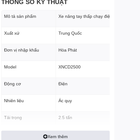
THÔNG SỐ KỸ THUẬT
Mô tả sản phẩm
Xe nâng tay thấp chạy điện
Xuất xứ
Trung Quốc
Đơn vị nhập khẩu
Hòa Phát
Model
XNCD2500
Động cơ
Điện
Nhiên liệu
Ác quy
Tải trọng
2.5 tấn
Chiều cao thấp nhất
80 mm
Xem thêm