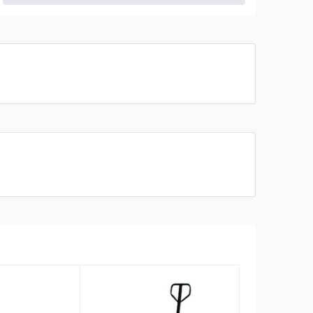
Chiều cao nâng tối đa
200 mm
Chiều dài càng nâng
1150 mm
Chiều rộng càng nâng
685 mm
Trọng lượng
150kg
Bảo hành
06 tháng