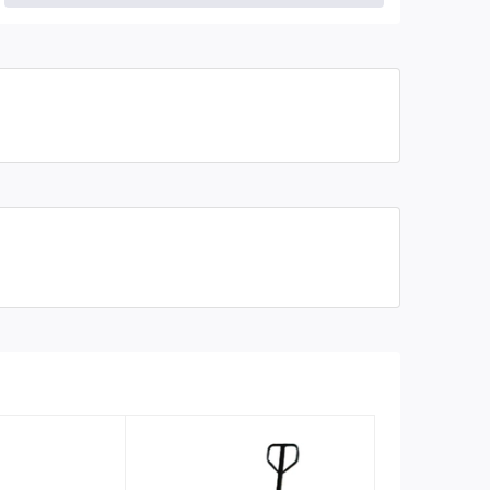
Chiều cao nâng cao
190 mm
nhất
Chiều rộng càng nâng
685 mm
Xích kéo
7mm x 2 đường
Chiều dài càng nâng
1200 mm
Độ dày thân xe
4 mm
Chất liệu bánh
Nhựa tổng hợp
Kích thước bao DxRxC
1464x550x1220 mm
Bảo hành
06 tháng