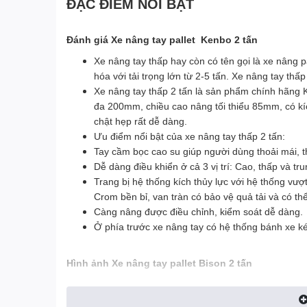
ĐẶC ĐIỂM NỔI BẬT
Đánh giá Xe nâng tay pallet Kenbo 2 tấn
Xe nâng tay thấp hay còn có tên gọi là xe nâng 
hóa với tải trọng lớn từ 2-5 tấn. Xe nâng tay th
Xe nâng tay thấp 2 tấn là sản phẩm chính hãng K
đa 200mm, chiều cao nâng tối thiểu 85mm, có kí
chật hẹp rất dễ dàng.
Ưu điểm nổi bật của xe nâng tay thấp 2 tấn:
Tay cầm bọc cao su giúp người dùng thoải mái, t
Dễ dàng điều khiển ở cả 3 vị trí: Cao, thấp và tru
Trang bị hệ thống kích thủy lực với hệ thống vượ
Crom bền bỉ, van tràn có bảo vệ quả tải và có th
Càng nâng được điều chỉnh, kiểm soát dễ dàng.
Ở phía trước xe nâng tay có hệ thống bánh xe ké
Hình ảnh Xe nâng tay pallet Bison 2 tấn