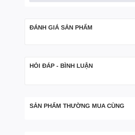
tru và không gây ra sự mất cân bằng và tiếng ồn 
Thiết kế bộ phận thủy lực kín, chắc chắn với đầ
Bảo trì, bảo dường xe một cách dễ dàng với các
lần kích trở lên nhẹ nhàng hơn bao giờ hết.
ĐÁNH GIÁ SẢN PHẨM
Hình ảnh Xe nâng tay pallet Bison 2.5 tấn càng rộn
HỎI ĐÁP - BÌNH LUẬN
SẢN PHẨM THƯỜNG MUA CÙNG