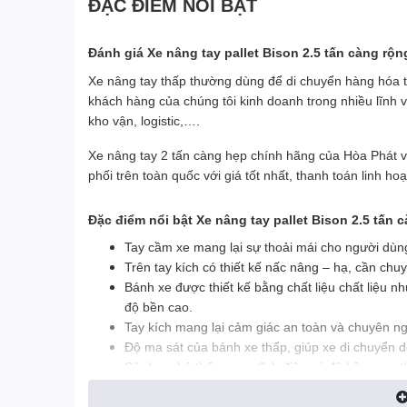
ĐẶC ĐIỂM NỔI BẬT
Đánh giá Xe nâng tay pallet Bison 2.5 tấn càng rộn
Xe nâng tay thấp thường dùng để di chuyển hàng hóa t
khách hàng của chúng tôi kinh doanh trong nhiều lĩnh 
kho vận, logistic,….
Xe nâng tay 2 tấn càng hẹp chính hãng của Hòa Phát 
phối trên toàn quốc với giá tốt nhất, thanh toán linh 
Đặc điểm nổi bật Xe nâng tay pallet Bison 2.5 tấn 
Tay cầm xe mang lại sự thoải mái cho người dùng
Trên tay kích có thiết kế nấc nâng – hạ, cần chu
Bánh xe được thiết kế bằng chất liệu chất liệu n
độ bền cao.
Tay kích mang lại cảm giác an toàn và chuyên n
Độ ma sát của bánh xe thấp, giúp xe di chuyển d
Sử dụng hệ thống sơn tĩnh điện có độ bền cao, t
Càng xe chắc chắn, các chi tiết hoàn thiện rất tố