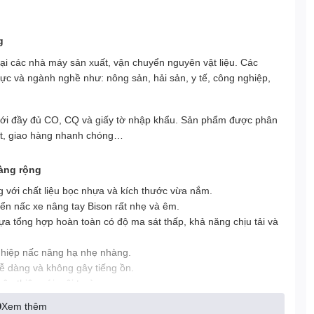
g
ại các nhà máy sản xuất, vận chuyển nguyên vật liệu. Các
vực và ngành nghề như: nông sản, hải sản, y tế, công nghiệp,
với đầy đủ CO, CQ và giấy tờ nhập khẩu. Sản phẩm được phân
hoạt, giao hàng nhanh chóng…
càng rộng
 với chất liệu bọc nhựa và kích thước vừa nắm.
yển nấc xe nâng tay Bison rất nhẹ và êm.
hựa tổng hợp hoàn toàn có độ ma sát thấp, khả năng chịu tải và
ghiệp nấc nâng hạ nhẹ nhàng.
ễ dàng và không gây tiếng ồn.
hân thiện với môi trường.
t với sai số cực nhỏ, điều này giúp xe hoạt động một cách trơn
Xem thêm