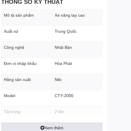
THÔNG SỐ KỸ THUẬT
Mô tả sản phẩm
Xe nâng tay cao
Xuất xứ
Trung Quốc
Công nghệ
Nhật Bản
Đơn vị nhập khẩu
Hòa Phát
Hãng sản xuất
Niki
CTY-2000
Model
Tải trọng
2 tấn
Xem thêm
Chiều cao nâng tối đa
1.6 mét