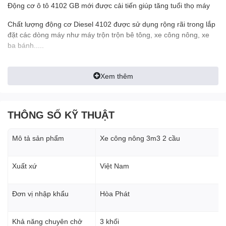
Động cơ ô tô 4102 GB mới được cải tiến giúp tăng tuổi thọ máy
Chất lượng động cơ Diesel 4102 được sử dụng rộng rãi trong lắp
đặt các dòng máy như máy trộn trộn bê tông, xe công nông, xe
ba bánh.....
Xem thêm
2.2. Khung, dầm xe
THÔNG SỐ KỸ THUẬT
Khung dầm xe làm toàn bộ U10 đúc nên vô cùng chắc chắn
Mô tả sản phẩm
Xe công nông 3m3 2 cầu
2.3. Cầu trước
Xuất xứ
Việt Nam
Cầu trước xe công nông 3m3 được làm bằng cầu 1.8 tấn mới 19
then
Đơn vị nhập khẩu
Hòa Phát
Khả năng chuyên chở
3 khối
2.4. Cầu sau