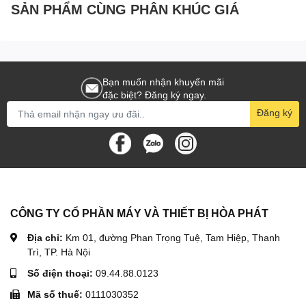
SẢN PHẨM CÙNG PHÂN KHÚC GIÁ
IV. Video Xe công nông 3m3 2 cầu
Trọng lượng
2 tấn
Bảo hành
06 tháng
Bạn muốn nhận khuyến mãi
đặc biệt? Đăng ký ngay.
Đăng ký
CÔNG TY CỔ PHẦN MÁY VÀ THIẾT BỊ HÒA PHÁT
Địa chỉ:
Km 01, đường Phan Trọng Tuệ, Tam Hiệp, Thanh
Trì, TP. Hà Nội
Số điện thoại:
09.44.88.0123
Mã số thuế:
0111030352