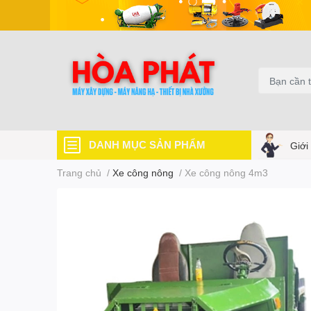
DANH MỤC SẢN PHẨM
Giới
Trang chủ
/
Xe công nông
/
Xe công nông 4m3