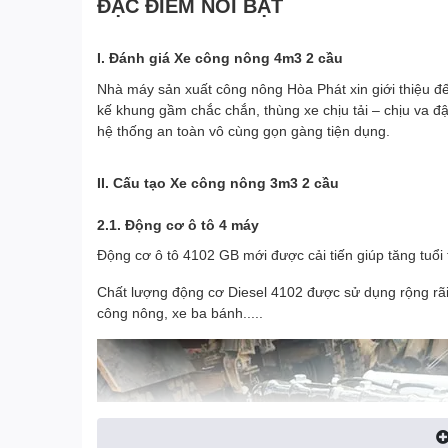
ĐẶC ĐIỂM NỔI BẬT
I. Đánh giá Xe công nông 4m3 2 cầu
Nhà máy sản xuất công nông Hòa Phát xin giới thiệu đ
kế khung gầm chắc chắn, thùng xe chịu tải – chịu va đập
hệ thống an toàn vô cùng gọn gàng tiện dụng.
II. Cấu tạo Xe công nông 3m3 2 cầu
2.1. Động cơ ô tô 4 máy
Động cơ ô tô 4102 GB mới được cải tiến giúp tăng tuổ
Chất lượng động cơ Diesel 4102 được sử dụng rộng rãi
công nông, xe ba bánh.....