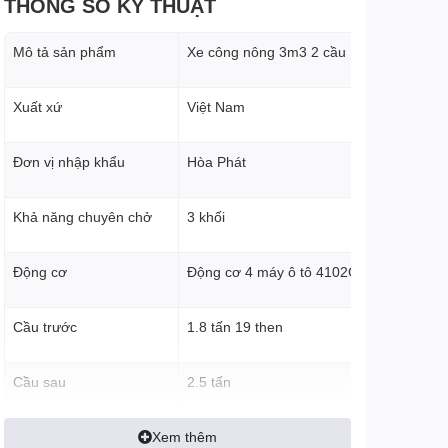
THÔNG SỐ KỸ THUẬT
Mô tả sản phẩm
Xe công nông 3m3 2 cầu
Xuất xứ
Việt Nam
Đơn vị nhập khẩu
Hòa Phát
Khả năng chuyên chở
3 khối
Động cơ
Động cơ 4 máy ô tô 4102GB mới
Cầu trước
1.8 tấn 19 then
Cầu sau
2.5 tấn
Xem thêm
Lốp
700-16 mới