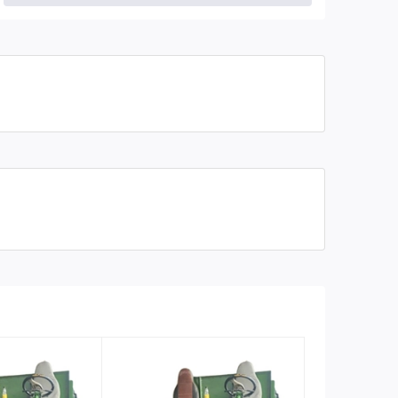
Hộp số chạy
140 ( 3.5 tấn, 5 tiến, 1 lùi)
Phụ treo 2 cầu
66 mới
Sắt xi
ô tô 3.5 tấn
Ác quy
100A x 2 cái mới
Lái trợ lực
9 tấn
Khung, dầm xe
Thùng 3 khối, dầm thang toàn bộ U10
đúc
Tôn đáy
4 ly