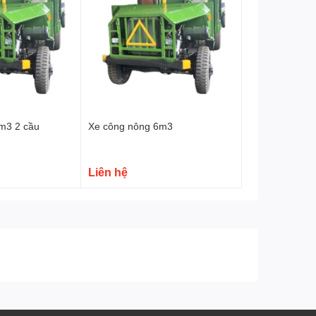
Tôn thành
3 ly
Hệ thống lái
Trợ lực lái
Hệ thống phanh
Phanh tay + Phanh hơi 4 bánh
Hệ thống giảm sóc
2 bánh trước mỗi bên 8 lá nhíp
m3 2 cầu
Xe công nông 6m3
Phụ kiện
Gương đèn, xi nhan
Liên hệ
Trọng lượng
2 tấn
Bảo hành
06 tháng