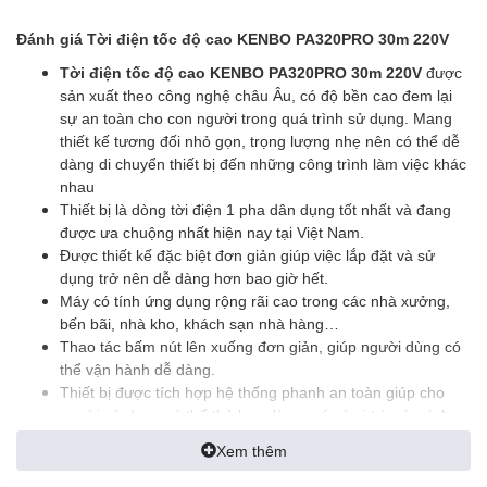
Đánh giá Tời điện tốc độ cao KENBO PA320PRO 30m 220V
Tời điện tốc độ cao KENBO PA320PRO 30m 220V
được
sản xuất theo công nghệ châu Âu, có độ bền cao đem lại
sự an toàn cho con người trong quá trình sử dụng. Mang
thiết kế tương đối nhỏ gọn, trọng lượng nhẹ nên có thể dễ
dàng di chuyển thiết bị đến những công trình làm việc khác
nhau
Thiết bị là dòng tời điện 1 pha dân dụng tốt nhất và đang
được ưa chuộng nhất hiện nay tại Việt Nam.
Được thiết kế đặc biệt đơn giản giúp việc lắp đặt và sử
dụng trở nên dễ dàng hơn bao giờ hết.
Máy có tính ứng dụng rộng rãi cao trong các nhà xưởng,
bến bãi, nhà kho, khách sạn nhà hàng…
Thao tác bấm nút lên xuống đơn giản, giúp người dùng có
thể vận hành dễ dàng.
Thiết bị được tích hợp hệ thống phanh an toàn giúp cho
người sử dụng có thể thả hay dừng máy ở vị trí mà mình
mong muốn.
Xem thêm
Được người tiêu dùng đánh giá có độ bền cao, tuổi thọ lâu
dài, ít hư hỏng, rất có lợi, tiết kiệm kinh phí và thời gian.