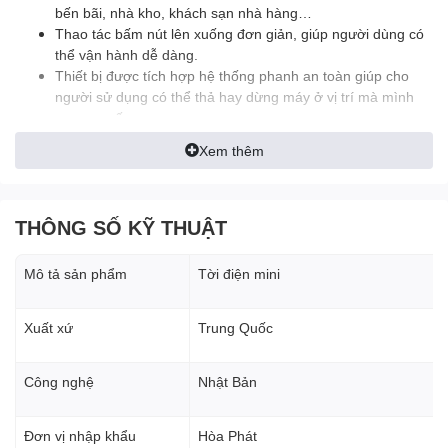
bến bãi, nhà kho, khách sạn nhà hàng…
Thao tác bấm nút lên xuống đơn giản, giúp người dùng có
thể vận hành dễ dàng.
Thiết bị được tích hợp hệ thống phanh an toàn giúp cho
người sử dụng có thể thả hay dừng máy ở vị trí mà mình
mong muốn.
Được người tiêu dùng đánh giá có độ bền cao, tuổi thọ lâu
Xem thêm
dài, ít hư hỏng, rất có lợi, tiết kiệm kinh phí và thời gian.
Về mặt chi phí cũng khá thấp, để phục vụ cho nhu cầu kéo
trọng tải lớn không tốn sức mà đạt hiệu suất cao trong
công việc.
THÔNG SỐ KỸ THUẬT
Sản phẩm được người tiêu dùng bình chọn là thiết bị thân
thiện với môi trường khi dùng điện áp 1 pha.
Mô tả sản phẩm
Tời điện mini
Đặc điểm cấu tạo tời điện mini Rakuda
Xuất xứ
Trung Quốc
Vỏ thép làm bằng hợp kim chắc chắn
Cáp thép chống xoắn
Công nghệ
Nhật Bản
Bộ giới hạn hành trình cáp
Đơn vị nhập khẩu
Hòa Phát