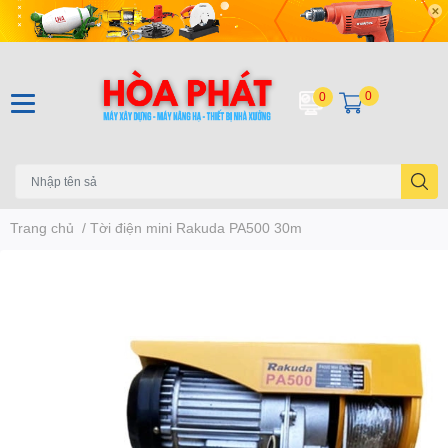
0
0
Trang chủ
/
Tời điện mini Rakuda PA500 30m