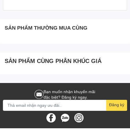
Tốc độ nâng hạ 1 móc
4.15 mét/phút
Công suất động cơ
0.97KW
SẢN PHẨM THƯỜNG MUA CÙNG
Kích thước
45x34x27 cm
Trọng lượng
15 kg
SẢN PHẨM CÙNG PHÂN KHÚC GIÁ
Bảo hành
06 tháng
Bạn muốn nhận khuyến mãi
đặc biệt? Đăng ký ngay.
Đăng ký