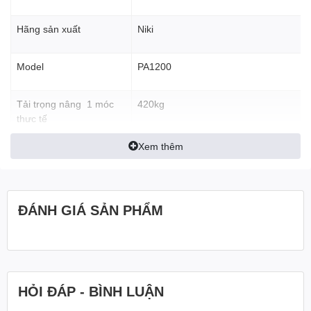
cao mong muốn.
Hãng sản xuất
Độ bền, tuổi thọ của sản phẩm cao.
Niki
Chi phí rất thấp với những dòng tời điện Trung Quốc hiệu
PA.
Model
PA1200
Dễ dàng sửa chữa , thay thế phụ tùng nếu sảy ra hỏng
hóc.
Sản phẩm dễ dàng di chuyển lên xuống nhằm dễ dàng xử
Tải trọng nâng 1 móc
420kg
lý tình huống kéo vật nặng
thực tế
Kích thước nhỏ gọn, đơn giản về mặt kết cấu, trọng lượng
nhẹ
Xem thêm
Tải trọng nâng 2 móc
840kg
Không gây ô nhiễm môi trường, vận hành, sử dụng dễ
thực tế
dàng.
Thiết kế công tắc dừng khẩn cấp an toàn, dễ dàng sử dụng
Thiết kế giới hạn trên của tời điện
ĐÁNH GIÁ SẢN PHẨM
Chiều dài cáp
12m
Thiết bị đầu cuối bảo vệ nhiệt
Lớp bảo vệ IP54
Đường kính cáp
6mm
Lớp cách điện B
Nhóm cơ chế M1
Nhiệm vụ công việc: S3-25% -10 phút
Tốc độ nâng hạ 1 móc
10 mét/phút
HỎI ĐÁP - BÌNH LUẬN
Volt định mức: 220 ~ 50Hz
Dòng điện định mức: 2.0A