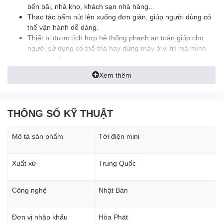
bến bãi, nhà kho, khách sạn nhà hàng…
Thao tác bấm nút lên xuống đơn giản, giúp người dùng có
thể vận hành dễ dàng.
Thiết bị được tích hợp hệ thống phanh an toàn giúp cho
người sử dụng có thể thả hay dừng máy ở vị trí mà mình
mong muốn.
Được người tiêu dùng đánh giá có độ bền cao, tuổi thọ lâu
Xem thêm
dài, ít hư hỏng, rất có lợi, tiết kiệm kinh phí và thời gian.
Về mặt chi phí cũng khá thấp, để phục vụ cho nhu cầu kéo
trọng tải lớn không tốn sức mà đạt hiệu suất cao trong
công việc.
THÔNG SỐ KỸ THUẬT
Sản phẩm được người tiêu dùng bình chọn là thiết bị thân
thiện với môi trường khi dùng điện áp 1 pha.
Mô tả sản phẩm
Tời điện mini
Ưu điểm của máy Tời điện mini Niki PA1200 12m
Xuất xứ
Trung Quốc
Tời điện mini Niki PA1200 12m
Thiết kế nhỏ gọn, nhẹ
nhàng, dễ dàng lắp đặt.
Công nghệ
Nhật Bản
Sử dụng điện dân dụng 220v .
Vận hành sử dụng dễ dàng bằng cách thao tác qua các nút
bấm lên xuống.
Đơn vị nhập khẩu
Hòa Phát
Hệ thống phanh an toàn khi kéo, thả có thể dừng lại ở độ