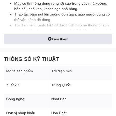
Máy có tính ứng dụng rộng rãi cao trong các nhà xưởng,
bến bãi, nhà kho, khách sạn nhà hàng…
Thao tác bấm nút lên xuống đơn giản, giúp người dùng có
thể vận hành dễ dàng.
Tời điện mini Kento PA400 được tích hợp hệ thống phanh
an toàn giúp cho người sử dụng có thể thả hay dừng máy ở
vị trí mà mình mong muốn.
Xem thêm
Được người tiêu dùng đánh giá có độ bền cao, tuổi thọ lâu
dài, ít hư hỏng, rất có lợi, tiết kiệm kinh phí và thời gian.
Về mặt chi phí cũng khá thấp, để phục vụ cho nhu cầu kéo
trọng tải lớn không tốn sức mà đạt hiệu suất cao trong
THÔNG SỐ KỸ THUẬT
công việc.
Tời điện mini Kento PA400 được người tiêu dùng bình chọn
Mô tả sản phẩm
Tời điện mini
là thiết bị thân thiện với môi trường khi dùng điện áp 1 pha.
Xuất xứ
Trung Quốc
Đặc điểm cấu tạo Tời điện mini Kento PA400
Công nghệ
Nhật Bản
Vỏ thép làm bằng hợp kim chắc chắn
Cáp thép chống xoắn
Đơn vị nhập khẩu
Hòa Phát
Bộ giới hạn hành trình cáp