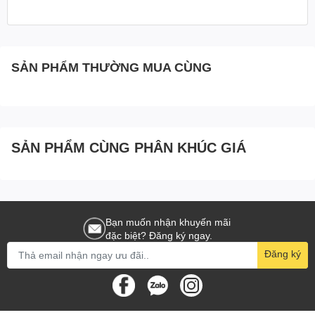
Tốc độ nâng hạ 1 móc
4.15 mét/phút
Công suất động cơ
0.97KW
SẢN PHẨM THƯỜNG MUA CÙNG
Kích thước
45x34x27 cm
Trọng lượng
15 kg
SẢN PHẨM CÙNG PHÂN KHÚC GIÁ
Bảo hành
06 tháng
Bạn muốn nhận khuyến mãi
đặc biệt? Đăng ký ngay.
Đăng ký