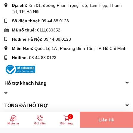
Địa chỉ:
Km 01, đường Phan Trọng Tuệ, Tam Hiệp, Thanh
Trì, TP. Hà Nội
Số điện thoại:
09.44.88.0123
Mã số thuế:
0111030352
Hotline Hà Nội:
09.44.88.0123
Miền Nam:
Quốc Lộ 1A , Phường Bình Tân, TP. Hồ Chí Minh
Hotline:
08.44.88.0123
Hỗ trợ khách hàng
TỔNG ĐÀI HỖ TRỢ
0
Liên Hệ
Nhắn tin
Gọi điện
Giỏ hàng
Phương thức thanh toán