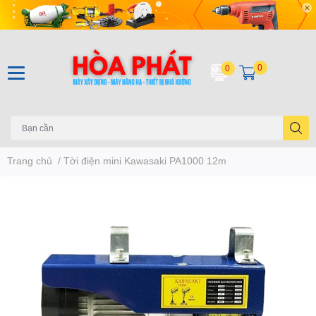
0
0
Trang chủ
/
Tời điện mini Kawasaki PA1000 12m