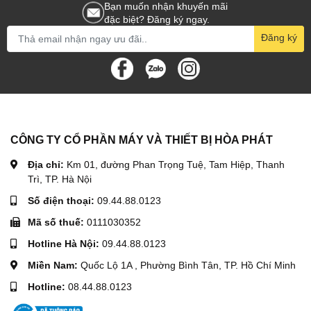
Bạn muốn nhận khuyến mãi
đặc biệt? Đăng ký ngay.
Đăng ký
CÔNG TY CỔ PHẦN MÁY VÀ THIẾT BỊ HÒA PHÁT
Địa chỉ:
Km 01, đường Phan Trọng Tuệ, Tam Hiệp, Thanh
Trì, TP. Hà Nội
Số điện thoại:
09.44.88.0123
Mã số thuế:
0111030352
Hotline Hà Nội:
09.44.88.0123
Miền Nam:
Quốc Lộ 1A , Phường Bình Tân, TP. Hồ Chí Minh
Hotline:
08.44.88.0123